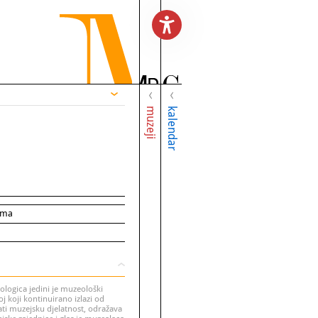
muzeji
kalendar
ima
logica jedini je muzeološki
j koji kontinuirano izlazi od
ati muzejsku djelatnost, odražava