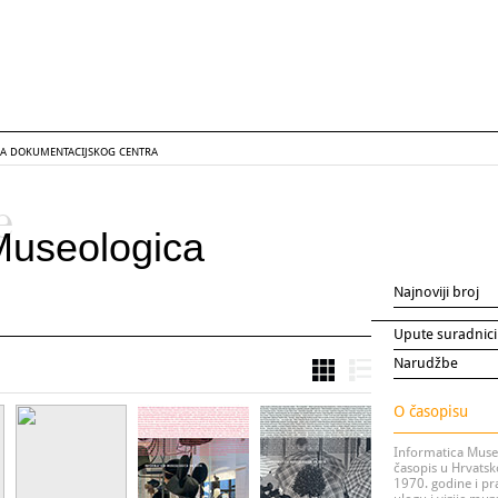
GA DOKUMENTACIJSKOG CENTRA
e
Museologica
Najnoviji broj
Upute suradnic
Narudžbe
O časopisu
Informatica Museo
časopis u Hrvatsko
1970. godine i pr