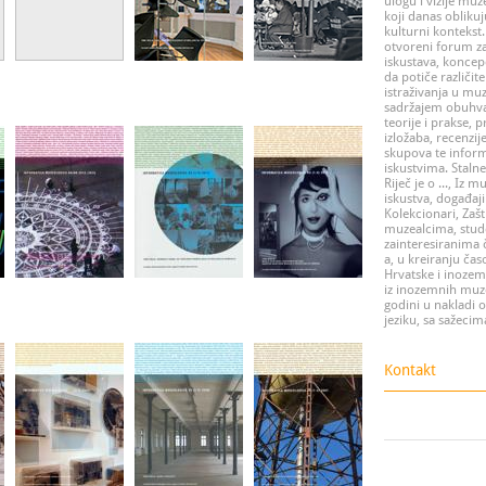
ulogu i vizije muz
koji danas oblikuj
kulturni kontekst.
otvoreni forum za 
iskustava, koncep
da potiče različit
istraživanja u muz
sadržajem obuhva
teorije i prakse, p
izložaba, recenzij
skupova te infor
iskustvima. Staln
Riječ je o ..., Iz 
iskustva, događaji
Kolekcionari, Zašt
muzealcima, stud
zainteresiranima 
a, u kreiranju čas
Hrvatske i inozem
iz inozemnih muze
godini u nakladi 
jeziku, sa sažeci
Kontakt