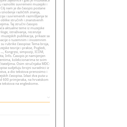
ejske zajednice i glas je muzealaca
u raznoliki suvremeni muzejski i
 Cilj nam je da časopis postane
iznošenje različitih znanja,
cija i suvremenih razmišljanja te
e oblike stručnih i znanstvenih
ejima. Taj stručni časopis
ća aktualne teme iz muzejske
riloge, istraživanja, recenzije
e muzejskih publikacija, prikaze sa
macije o tuzemnim i inozemnim
e su rubrike časopisa: Tema broja,
muzejske teorije i prakse, Pogledi,
 ..., Kongresi, simpoziji, ICOM,
ita, Info. Časopis je namijenjen
entima, kolekcionarima te svim
čitateljima. Osim stručnjaka MDC-
opisa sudjeluju brojni suradnici iz
stva, a dio tekstova prenosimo i
jskih časopisa. Izlazi dva puta u
od 600 primjeraka, na hrvatskom
ma tekstova na engleskome.