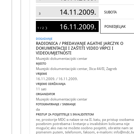
14.11.2009.
SUBOTA
3
16.11.2009.
PONEDJELJAK
1 / 2
2
DOGADANJE
RADIONICA / PREDAVANJE AGATHE JARCZYK O
DOKUMENTACIJI I ZAŠTITI VIDEO VRPCI I
VIDEOUMJETNOSTI
Muzejski dokumentacijski centar
MJESTO
Muzejski dokumentacijski centar, Ilica 44/II, Zagreb
VRIJEME
16.11.2009. / 16.11.2009.
VRIJEME ODRŽAVANJA
11 sati
ORGANIZATOR
Muzejski dokumentacijski centar
FOTOGRAFIRANJE / SNIMANJE
da
PRISTUP ZA POSJETITELJE S INVALIDITETOM
ne, prostorije MDC-a nalaze se na II. katu, pa pristup osobama
posebnim potrebama i kretanje u invalidskim kolicama nije
moguće; ako nas ne možete osobno posjetiti, obratite nam se
pismenim putem, telefonom, faksom, e-mailom: info@mdc.h