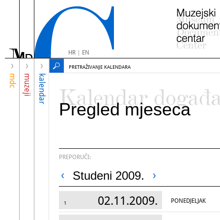
HR
|
EN
PRETRAŽIVANJE KALENDARA
mdc
muzeji
kalendar
Kalendar događ
Pregled mjeseca
PREPORUČI:
Studeni 2009.
02.11.2009.
PONEDJELJAK
1