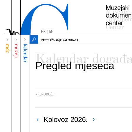
HR
|
EN
PRETRAŽIVANJE KALENDARA
mdc
muzeji
kalendar
Kalendar događ
Pregled mjeseca
PREPORUČI:
Kolovoz 2026.