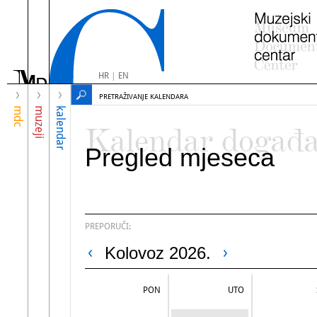
HR
|
EN
PRETRAŽIVANJE KALENDARA
mdc
muzeji
kalendar
Kalendar događ
Pregled mjeseca
PREPORUČI:
Kolovoz 2026.
PON
UTO