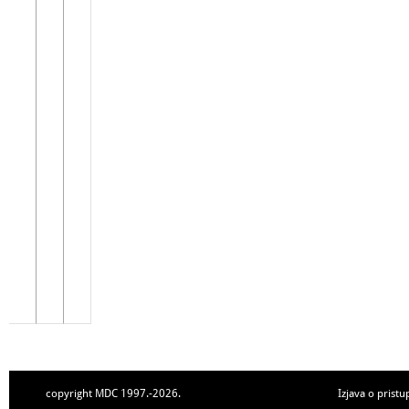
copyright MDC 1997.-2026.
Izjava o pristu