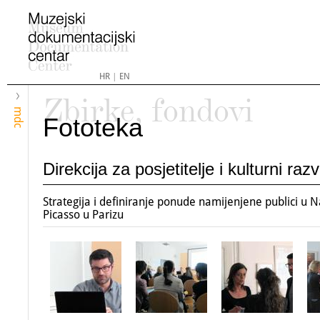
HR
|
EN
Zbirke, fondovi
mdc
Fototeka
Direkcija za posjetitelje i kulturni razv
Strategija i definiranje ponude namijenjene publici u
Picasso u Parizu