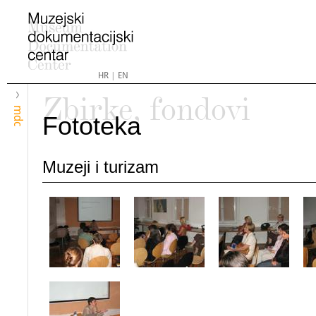
HR
|
EN
Zbirke, fondovi
mdc
Fototeka
Muzeji i turizam