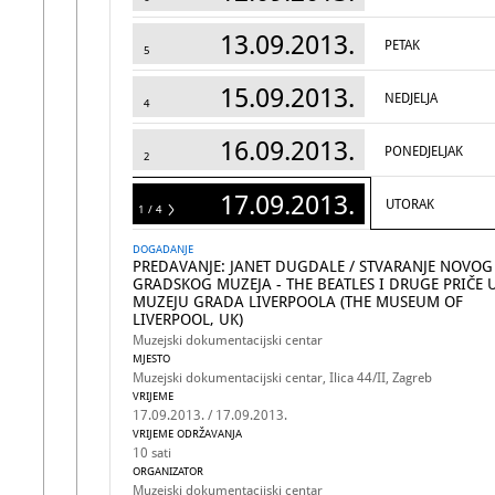
13.09.2013.
PETAK
5
15.09.2013.
NEDJELJA
4
16.09.2013.
PONEDJELJAK
2
17.09.2013.
UTORAK
1 / 4
4
DOGADANJE
PREDAVANJE: JANET DUGDALE / STVARANJE NOVOG
GRADSKOG MUZEJA - THE BEATLES I DRUGE PRIČE 
MUZEJU GRADA LIVERPOOLA (THE MUSEUM OF
LIVERPOOL, UK)
Muzejski dokumentacijski centar
MJESTO
Muzejski dokumentacijski centar, Ilica 44/II, Zagreb
VRIJEME
17.09.2013. / 17.09.2013.
VRIJEME ODRŽAVANJA
10 sati
ORGANIZATOR
Muzejski dokumentacijski centar