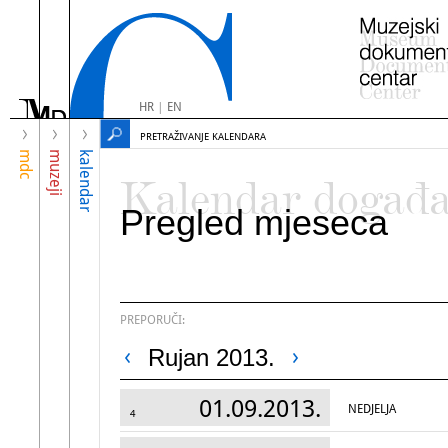
HR
|
EN
PRETRAŽIVANJE KALENDARA
mdc
muzeji
kalendar
Kalendar događ
Pregled mjeseca
PREPORUČI:
Rujan 2013.
01.09.2013.
NEDJELJA
4