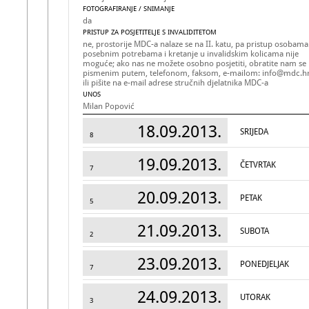
FOTOGRAFIRANJE / SNIMANJE
da
PRISTUP ZA POSJETITELJE S INVALIDITETOM
ne, prostorije MDC-a nalaze se na II. katu, pa pristup osobama
posebnim potrebama i kretanje u invalidskim kolicama nije
moguće; ako nas ne možete osobno posjetiti, obratite nam se
pismenim putem, telefonom, faksom, e-mailom: info@mdc.h
ili pišite na e-mail adrese stručnih djelatnika MDC-a
UNOS
Milan Popović
18.09.2013.
SRIJEDA
8
19.09.2013.
ČETVRTAK
7
20.09.2013.
PETAK
5
21.09.2013.
SUBOTA
2
23.09.2013.
PONEDJELJAK
7
24.09.2013.
UTORAK
3