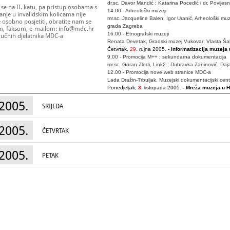
dr.sc. Davor Mandić : Katarina Pocedić i dr, Povijesn
 se na II. katu, pa pristup osobama s
14.00 - Arheološki muzeji
nje u invalidskim kolicama nije
mr.sc. Jacqueline Balen, Igor Uranić, Arheološki mu
osobno posjetiti, obratite nam se
grada Zagreba
m, faksom, e-mailom: info@mdc.hr
16.00 - Etnografski muzeji
stručnih djelatnika MDC-a
Renata Devetak, Gradski muzej Vukovar; Vlasta Šabi
Četvrtak,
29
. rujna 2005.
- Informatizacija muzeja 
9.00 - Promocija M++ : sekundarna dokumentacija
mr.sc. Goran Zlodi, Link2 ; Dubravka Zaninović, Da
12.00 - Promocija nove web stranice MDC-a
Lada Dražin-Trbuljak, Muzejski dokumentacijski cen
Ponedjeljak,
3.
listopada 2005
. - Mreža muzeja u 
10.00 - Mreža muzeja u Hrvatskoj
2005.
Višnja Zgaga, Muzejski dokumentacijski centar, Zag
SRIJEDA
Zagrebu : Damodar Frlan, mr. sc. Ivan Šestan, Etno
Borošak - Marijanović, Hrvatski povijesni muzej, Zag
Zagreb : Miroslav Gašparović, Dubravka Osrečki Jake
2005.
ČETVRTAK
Škulj, Tehnički muzej, Zagreb
12.00 - Prezentacija Registra muzeja, galerija i zbirk
Markita Franulić, Muzejski dokumentacijski centar, 
2005.
PETAK
Srijeda,
5.
listopada 2005.
- Predstavljanje muzejs
10.00
Damodar Frlan, Hrvatski nacionalni komitet ICOM
Dubravka Osrečki Jakelić, predsjednica Hrvatskog 
Mladen Radić, predsjednik Muzejske udruge istočn
Ivan Mravlinčić, predsjednik Muzejskog društva sj
Tullio Vorano, predsjednik Društva muzealaca i galer
prof.dr.sc.Tomislav Šola, Europska udruga za baštin
Petak,
7.
listopada 2005.
- Publikacije MDC-a
10.00 - Promocija publikacija
Izvješća zagrebačkih 