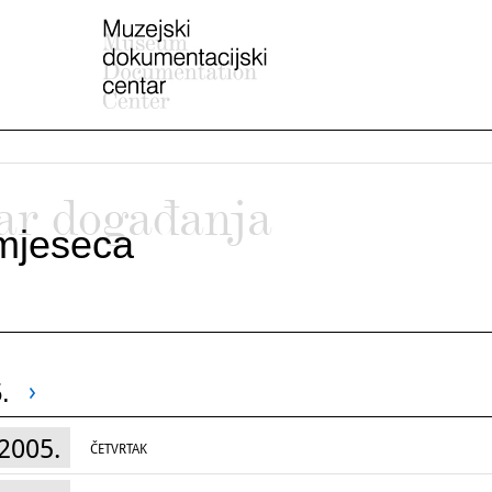
ar događanja
mjeseca
.
2005.
ČETVRTAK