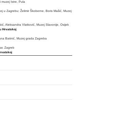
i muzej Istre, Pula
zej u Zagrebu; Želimir Škoberne, Boris Mašić, Muzej
ć, Aleksandra Vlatković, Muzej Slavonije, Osijek
u Hrvatskoj
jana Batinić, Muzej grada Zagreba
tar, Zagreb
Hrvatskoj
reb : Ante Rendić Miočević, Arheološki muzej u
grafski muzej u Zagrebu : Ankica Pandžić, Jelena
reb : Davor Žagar, Hrvatski prirodoslovni muzej,
lić, Muzej za umjetnost i obrt, Zagreb : Božica
i u Republici Hrvatskoj
Zagreb
kih udruga: ICOM, HMD, The Best in Heritage
muzejskog društva
e Hrvatske
everozapadne Hrvatske
ista Istre
u
muzeja
i
Izvješća hrvatskih muzeja