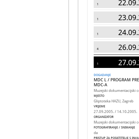
22.09.
1
23.09.
1
24.09.
1
26.09.
4
27.09.
1
DOGADANJE
MDC L / PROGRAM PRE
MDC-A
Muzejski dokumentacijski c
MJESTO
Gliptoteka HAZU, Zagreb
VRIJEME
27.09.2005. / 14.10.2005.
ORGANIZATOR
Muzejski dokumentacijski c
FOTOGRAFIRANJE / SNIMANJE
da
PRISTUP ZA POSJETITELJE S INV