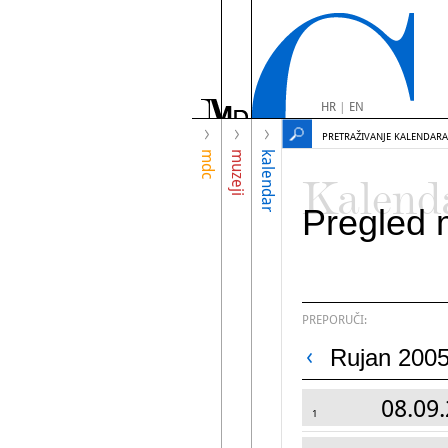
HR
|
EN
PRETRAŽIVANJE KALENDARA
mdc
muzeji
kalendar
Kalend
Pregled 
PREPORUČI:
Rujan 2005
08.09.
1