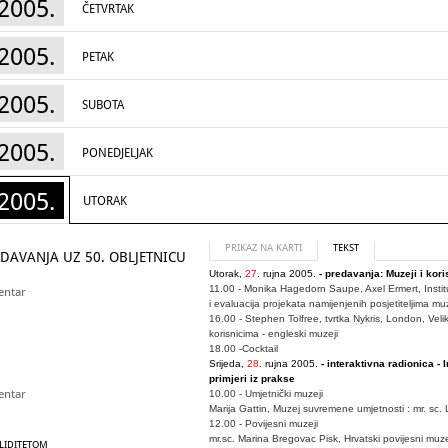
2005.
ČETVRTAK
2005.
PETAK
2005.
SUBOTA
2005.
PONEDJELJAK
2005.
UTORAK
PRIKAZ NA KARTI
TEKST
DAVANJA UZ 50. OBLJETNICU
Utorak,
27
. rujna 2005.
- predavanja: Muzeji i kori
11.00 - Monika Hagedorn Saupe, Axel Ermert, Instit
entar
i evaluacija projekata namijenjenih posjetiteljima m
16.00 - Stephen Tolfree, tvrtka Nykris, London, Velika
korisnicima - engleski muzeji
18.00 -Cocktail
Srijeda,
28
. rujna 2005.
- interaktivna radionica -
primjeri iz prakse
entar
10.00 - Umjetnički muzeji
Marija Gattin, Muzej suvremene umjetnosti : mr. sc
12.00 - Povijesni muzeji
mr.sc. Marina Bregovac Pisk, Hrvatski povijesni mu
ALIDITETOM