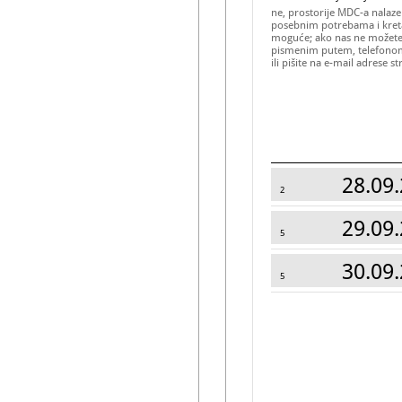
ne, prostorije MDC-a nalaze
posebnim potrebama i kreta
moguće; ako nas ne možete 
pismenim putem, telefono
ili pišite na e-mail adrese 
28.09.
2
29.09.
5
30.09.
5