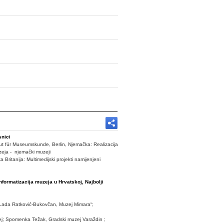
snici
ut für Museumskunde, Berlin, Njemačka: Realizacija
uzeja - njemački muzeji
 Britanija: Multimedijski projekti namijenjeni
 Informatizacija muzeja u Hrvatskoj, Najbolji
. Lada Ratković-Bukovčan, Muzej Mimara“;
zej; Spomenka Težak, Gradski muzej Varaždin ;