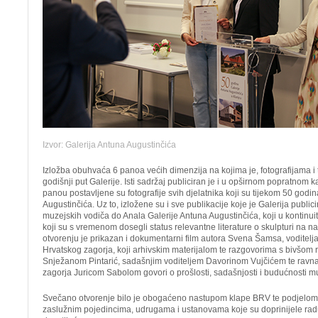
Izvor: Galerija Antuna Augustinčića
Izložba obuhvaća 6 panoa većih dimenzija na kojima je, fotografijama i 
godišnji put Galerije. Isti sadržaj publiciran je i u opširnom popratnom
panou postavljene su fotografije svih djelatnika koji su tijekom 50 godina
Augustinčića. Uz to, izložene su i sve publikacije koje je Galerija publici
muzejskih vodiča do Anala Galerije Antuna Augustinčića, koji u kontinuit
koji su s vremenom dosegli status relevantne literature o skulpturi na na
otvorenju je prikazan i dokumentarni film autora Svena Šamsa, voditel
Hrvatskog zagorja, koji arhivskim materijalom te razgovorima s bivšom 
Snježanom Pintarić, sadašnjim voditeljem Davorinom Vujčićem te ravn
zagorja Juricom Sabolom govori o prošlosti, sadašnjosti i budućnosti m
Svečano otvorenje bilo je obogaćeno nastupom klape BRV te podjelom 
zaslužnim pojedincima, udrugama i ustanovama koje su doprinijele radu 