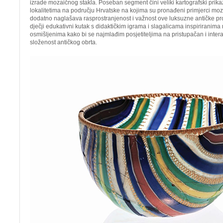
izrade mozaičnog stakla. Poseban segment čini veliki kartografski pri
lokalitetima na području Hrvatske na kojima su pronađeni primjerci moz
dodatno naglašava rasprostranjenost i važnost ove luksuzne antičke prod
dječji edukativni kutak s didaktičkim igrama i slagalicama inspirirani
osmišljenima kako bi se najmlađim posjetiteljima na pristupačan i interak
složenost antičkog obrta.