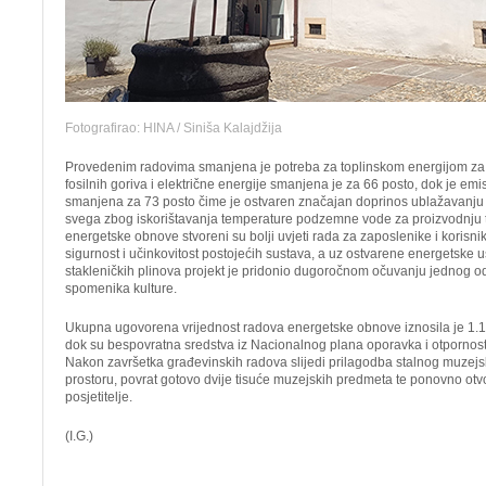
Fotografirao: HINA / Siniša Kalajdžija
Provedenim radovima smanjena je potreba za toplinskom energijom za 2
fosilnih goriva i električne energije smanjena je za 66 posto, dok je emi
smanjena za 73 posto čime je ostvaren značajan doprinos ublažavanju k
svega zbog iskorištavanja temperature podzemne vode za proizvodnju 
energetske obnove stvoreni su bolji uvjeti rada za zaposlenike i korisnik
sigurnost i učinkovitost postojećih sustava, a uz ostvarene energetske 
stakleničkih plinova projekt je pridonio dugoročnom očuvanju jednog od 
spomenika kulture.
Ukupna ugovorena vrijednost radova energetske obnove iznosila je 1.
dok su bespovratna sredstva iz Nacionalnog plana oporavka i otpornosti
Nakon završetka građevinskih radova slijedi prilagodba stalnog muze
prostoru, povrat gotovo dvije tisuće muzejskih predmeta te ponovno ot
posjetitelje.
(I.G.)