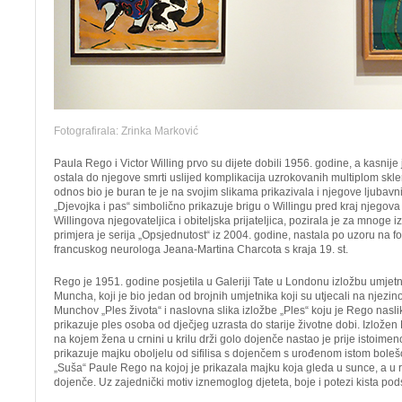
Fotografirala: Zrinka Marković
Paula Rego i Victor Willing prvo su dijete dobili 1956. godine, a kasnije 
ostala do njegove smrti uslijed komplikacija uzrokovanih multiplom skl
odnos bio je buran te je na svojim slikama prikazivala i njegove ljubavni
„Djevojka i pas“ simbolično prikazuje brigu o Willingu pred kraj njegova
Willingova njegovateljica i obiteljska prijateljica, pozirala je za mnoge 
primjera je serija „Opsjednutost“ iz 2004. godine, nastala po uzoru na fot
francuskog neurologa Jeana-Martina Charcota s kraja 19. st.
Rego je 1951. godine posjetila u Galeriji Tate u Londonu izložbu umjet
Muncha, koji je bio jedan od brojnih umjetnika koji su utjecali na njezino
Munchov „Ples života“ i naslovna slika izložbe „Ples“ koju je Rego nasl
prikazuje ples osoba od dječjeg uzrasta do starije životne dobi. Izlože
na kojem žena u crnini u krilu drži golo dojenče nastao je prije istoimen
prikazuje majku oboljelu od sifilisa s dojenčem s urođenom istom bolešć
„Suša“ Paule Rego na kojoj je prikazala majku koja gleda u sunce, a u
dojenče. Uz zajednički motiv iznemoglog djeteta, boje i potezi kista pod