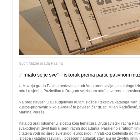
Izvor: Muzej grada Pazina
„Frmalo se je sve“ – iskorak prema participativnom m
U Muzeju grada Pazina nedavno je održano predstavljanje kataloga izlo
ratu i u sjeni – Pazinština u Drugom svjetskom ratu“, otvorene u prosin
Na predstavljanju su sudjelovali autori izložbe i tekstova kataloga Ivan S
kustos-pripravnik Nikola Ardalić te povjesničar dr. sc. Milan Radošević,
Martina Pereša.
Katalog prati istoimenu izložbu koja tematizira Drugi svjetski rat na Paz
svakodnevni život ljudi u sjeni ratnih događanja. Paralelno s ratnom linij
čitatelja vodi od šireg svjetskog, europskog i hrvatskog konteksta do mik
izložba i katalog razvijaju i poseban naglasak stavljaju na životnu lini