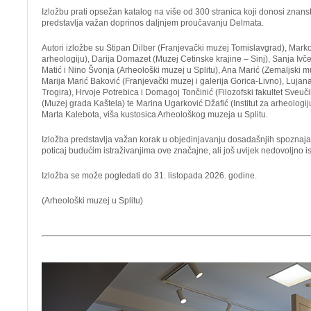
Izložbu prati opsežan katalog na više od 300 stranica koji donosi znanst
predstavlja važan doprinos daljnjem proučavanju Delmata.
Autori izložbe su Stipan Dilber (Franjevački muzej Tomislavgrad), Marko 
arheologiju), Darija Domazet (Muzej Cetinske krajine – Sinj), Sanja Ivč
Matić i Nino Švonja (Arheološki muzej u Splitu), Ana Marić (Zemaljski 
Marija Marić Baković (Franjevački muzej i galerija Gorica-Livno), Luj
Trogira), Hrvoje Potrebica i Domagoj Tončinić (Filozofski fakultet Sveuči
(Muzej grada Kaštela) te Marina Ugarković Džafić (Institut za arheologiju
Marta Kalebota, viša kustosica Arheološkog muzeja u Splitu.
Izložba predstavlja važan korak u objedinjavanju dosadašnjih spoznaj
poticaj budućim istraživanjima ove značajne, ali još uvijek nedovoljno i
Izložba se može pogledati do 31. listopada 2026. godine.
(Arheološki muzej u Splitu)