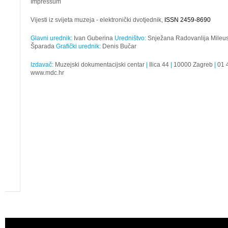
Impressum
Vijesti iz svijeta muzeja - elektronički dvotjednik,
ISSN 2459-8690
Glavni urednik:
Ivan Guberina
Uredništvo:
Snježana Radovanlija Mileusn
Šparada
Grafički urednik:
Denis Bučar
Izdavač:
Muzejski dokumentacijski centar
|
Ilica 44
|
10000 Zagreb
|
01 
www.mdc.hr