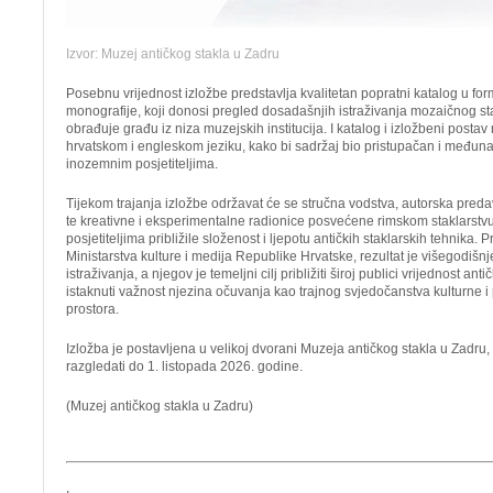
Izvor: Muzej antičkog stakla u Zadru
Posebnu vrijednost izložbe predstavlja kvalitetan popratni katalog u fo
monografije, koji donosi pregled dosadašnjih istraživanja mozaičnog st
obrađuje građu iz niza muzejskih institucija. I katalog i izložbeni postav 
hrvatskom i engleskom jeziku, kako bi sadržaj bio pristupačan i međuna
inozemnim posjetiteljima.
Tijekom trajanja izložbe održavat će se stručna vodstva, autorska pred
te kreativne i eksperimentalne radionice posvećene rimskom staklarstvu
posjetiteljima približile složenost i ljepotu antičkih staklarskih tehnika. P
Ministarstva kulture i medija Republike Hrvatske, rezultat je višegodišn
istraživanja, a njegov je temeljni cilj približiti široj publici vrijednost ant
istaknuti važnost njezina očuvanja kao trajnog svjedočanstva kulturne i
prostora.
Izložba je postavljena u velikoj dvorani Muzeja antičkog stakla u Zadru, 
razgledati do 1. listopada 2026. godine.
(Muzej antičkog stakla u Zadru)