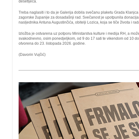
desetljeća.
Treba naglasiti i to da je Galerija dobila svečanu plaketu Grada Klanjc
zagorske županije za dosadašnji rad. Svečanost je upotpunila donacija
nasljednika Antuna Augustinčića, obitelji Lozica, koja se tiče života i r
Izložba je ostvarena uz potporu Ministarstva kulture i medija RH, a mož
svakodnevno, osim ponedjeljkom, od 9 do 17 sati te vikendom od 10 do 18
otvorena do 23. listopada 2026. godine.
(Davorin Vujčić)