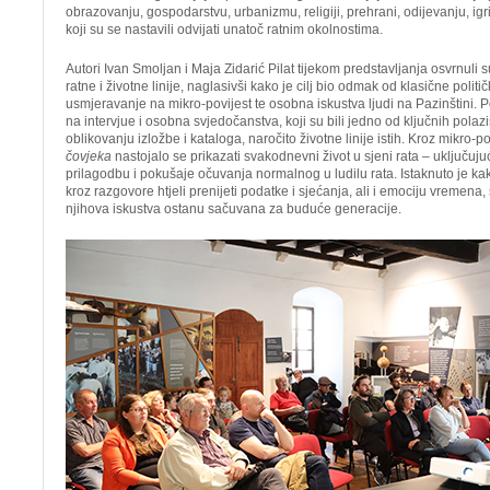
obrazovanju, gospodarstvu, urbanizmu, religiji, prehrani, odijevanju, igr
koji su se nastavili odvijati unatoč ratnim okolnostima.
Autori Ivan Smoljan i Maja Zidarić Pilat tijekom predstavljanja osvrnuli 
ratne i životne linije, naglasivši kako je cilj bio odmak od klasične politič
usmjeravanje na mikro-povijest te osobna iskustva ljudi na Pazinštini. 
na intervjue i osobna svjedočanstva, koji su bili jedno od ključnih polaziš
oblikovanju izložbe i kataloga, naročito životne linije istih. Kroz mikro-po
čovjeka
nastojalo se prikazati svakodnevni život u sjeni rata – uključujuć
prilagodbu i pokušaje očuvanja normalnog u ludilu rata. Istaknuto je kak
kroz razgovore htjeli prenijeti podatke i sjećanja, ali i emociju vremen
njihova iskustva ostanu sačuvana za buduće generacije.