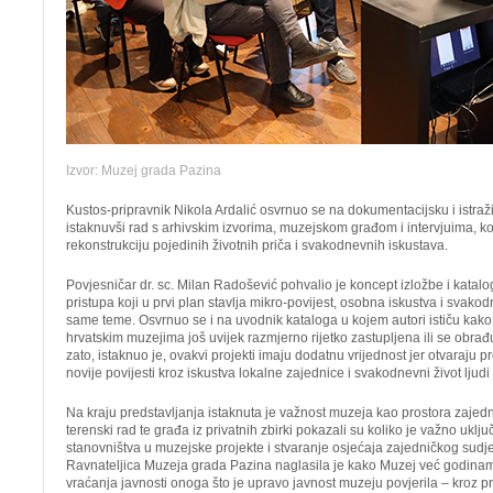
Izvor: Muzej grada Pazina
Kustos-pripravnik Nikola Ardalić osvrnuo se na dokumentacijsku i istra
istaknuvši rad s arhivskim izvorima, muzejskom građom i intervjuima, ko
rekonstrukciju pojedinih životnih priča i svakodnevnih iskustava.
Povjesničar dr. sc. Milan Radošević pohvalio je koncept izložbe i katalo
pristupa koji u prvi plan stavlja mikro-povijest, osobna iskustva i svakodne
same teme. Osvrnuo se i na uvodnik kataloga u kojem autori ističu kako j
hrvatskim muzejima još uvijek razmjerno rijetko zastupljena ili se obrađ
zato, istaknuo je, ovakvi projekti imaju dodatnu vrijednost jer otvaraju 
novije povijesti kroz iskustva lokalne zajednice i svakodnevni život ljudi k
Na kraju predstavljanja istaknuta je važnost muzeja kao prostora zajednic
terenski rad te građa iz privatnih zbirki pokazali su koliko je važno uklj
stanovništva u muzejske projekte i stvaranje osjećaja zajedničkog sudj
Ravnateljica Muzeja grada Pazina naglasila je kako Muzej već godinama 
vraćanja javnosti onoga što je upravo javnost muzeju povjerila – kroz pr