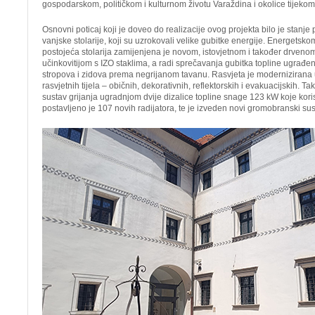
gospodarskom, političkom i kulturnom životu Varaždina i okolice tijekom 
Osnovni poticaj koji je doveo do realizacije ovog projekta bilo je stanje 
vanjske stolarije, koji su uzrokovali velike gubitke energije. Energet
postojeća stolarija zamijenjena je novom, istovjetnom i također drvenom
učinkovitijom s IZO staklima, a radi sprečavanja gubitka topline ugrađena
stropova i zidova prema negrijanom tavanu. Rasvjeta je moderniziran
rasvjetnih tijela – običnih, dekorativnih, reflektorskih i evakuacijskih. Ta
sustav grijanja ugradnjom dvije dizalice topline snage 123 kW koje korist
postavljeno je 107 novih radijatora, te je izveden novi gromobranski sus