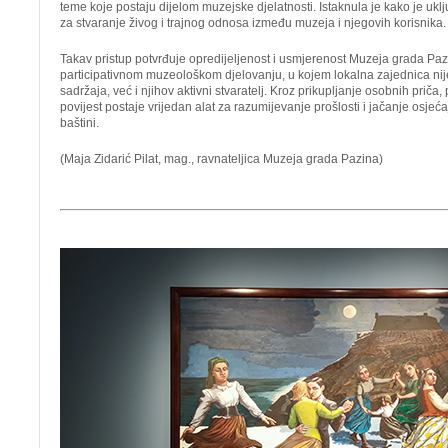
teme koje postaju dijelom muzejske djelatnosti. Istaknula je kako je ukl
za stvaranje živog i trajnog odnosa između muzeja i njegovih korisnika.
Takav pristup potvrđuje opredijeljenost i usmjerenost Muzeja grada Pa
participativnom muzeološkom djelovanju, u kojem lokalna zajednica ni
sadržaja, već i njihov aktivni stvaratelj. Kroz prikupljanje osobnih priča,
povijest postaje vrijedan alat za razumijevanje prošlosti i jačanje osjeć
baštini.
(Maja Zidarić Pilat, mag., ravnateljica Muzeja grada Pazina)