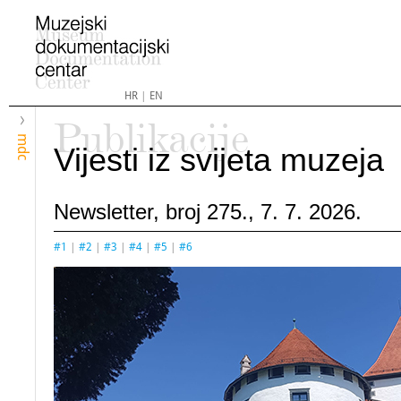
HR
|
EN
Publikacije
mdc
Vijesti iz svijeta muzeja
Newsletter, broj 275., 7. 7. 2026.
#1
|
#2
|
#3
|
#4
|
#5
|
#6