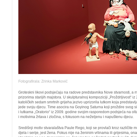
Fotografirala: Zrinka Marković
Groteskni likovi podsjećaju na radove predstavnika Nove stvarnosti, a m
prizorima starijih majstora. U skulpturalnoj kompoziciji „Proždrljivost“ i
katoličkih sedam smrtnih grijeha jezivo uprizorila lutkom koja predstavlja
jede svoju djecu. Time asocira na Goyinog Saturna koji proždire svog s
i lutkama „Oratorio“ iz 2009. godine svojim rasporedom podsjeća na olta
i motivima žrtava i zločina, s fokusom na neželjenu i napuštenu djecu.
Središnji motiv stvaralaštva Paule Rego, koji se provlači kroz različite 
djela i serije, jest žena. Fokus nije na ženinim vrlinama ili grijesima, ona