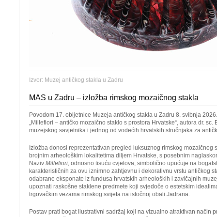
Izvor: Muzej antičkog stakla u Zadru
MAS u Zadru – izložba rimskog mozaičnog stakla
Povodom 17. obljetnice Muzeja antičkog stakla u Zadru 8. svibnja 2026.
„Millefiori – antičko mozaično staklo s prostora Hrvatske“, autora dr. sc.
muzejskog savjetnika i jednog od vodećih hrvatskih stručnjaka za antičk
Izložba donosi reprezentativan pregled luksuznog rimskog mozaičnog 
brojnim arheološkim lokalitetima diljem Hrvatske, s posebnim naglasko
Naziv
Millefiori
, odnosno tisuću cvjetova, simbolično upućuje na bogatst
karakterističnih za ovu iznimno zahtjevnu i dekorativnu vrstu antičkog st
odabrane eksponate iz fundusa hrvatskih arheoloških i zavičajnih muzeja 
upoznati raskošne staklene predmete koji svjedoče o estetskim ideali
trgovačkim vezama rimskog svijeta na istočnoj obali Jadrana.
Postav prati bogat ilustrativni sadržaj koji na vizualno atraktivan način 