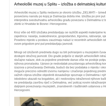
Arheološki muzej u Splitu – izložba o delmatskoj kultur
Arheološki muzej u Splitu nedavno je otvorio izložbu „DELMATI – Između 
posvećenu narodu po kojoj je Dalmacija dobila ime. Izložba po prvi put
interpretira sveobuhvatnu arheološku građu povezanu s Delmatima iz bro
zbirki iz Hrvatske te Bosne i Hercegovine.
Kroz više od 400 izložaka predstavljaju se različiti aspekti materijalne k
zajednica: naselja, svakodnevice, gospodarstvo, trgovina, ratovanje, v
Posebno mjesto u postavu zauzimaju nalazi iz recentnih arheoloških istr
ovom prigodom prvi put predstavljaju javnosti.
Mnogi od izloženih predmeta dugo su bili pohranjeni u muzejskim čuv
dostupni stručnoj javnosti. Dio građe potječe iz starijih arheoloških istra
slučajne nalaze, dok za pojedine predmete danas više ne postoje potp
njihova pronalaska. Upravo je nedostatak pouzdanoga arheološkog kon
izazova u proučavanju Delmata, budući da bez podataka o mjestu i okol
moguće precizno odrediti izvornu namjenu i značenje pojedinog predme
važnih ciljeva izložbe objediniti dosadašnje spoznaje o Delmatima i njiho
istodobno ukazati na bogatstvo, ali i nedovoljnu istraženost njihove baš
ne predstavlja završnu riječ o Delmatima, već poticaj novim istraživanjim
daljnjem povezivanju muzejskih, znanstvenih i baštinskih ustanova u Hrv
Hercegovini.