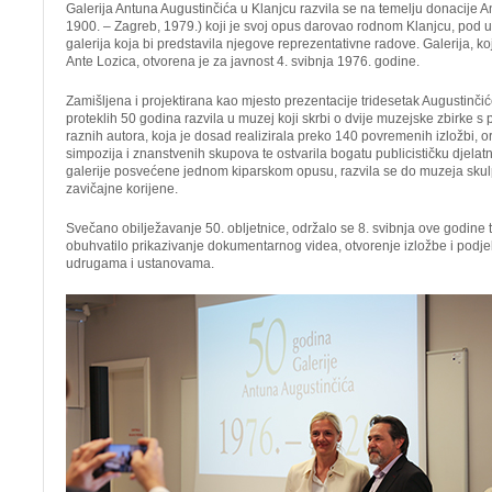
Galerija Antuna Augustinčića u Klanjcu razvila se na temelju donacije A
1900. – Zagreb, 1979.) koji je svoj opus darovao rodnom Klanjcu, pod u
galerija koja bi predstavila njegove reprezentativne radove. Galerija, koj
Ante Lozica, otvorena je za javnost 4. svibnja 1976. godine.
Zamišljena i projektirana kao mjesto prezentacije tridesetak Augustinči
proteklih 50 godina razvila u muzej koji skrbi o dvije muzejske zbirke s 
raznih autora, koja je dosad realizirala preko 140 povremenih izložbi, o
simpozija i znanstvenih skupova te ostvarila bogatu publicističku djela
galerije posvećene jednom kiparskom opusu, razvila se do muzeja skulpt
zavičajne korijene.
Svečano obilježavanje 50. obljetnice, održalo se 8. svibnja ove godine 
obuhvatilo prikazivanje dokumentarnog videa, otvorenje izložbe i podje
udrugama i ustanovama.