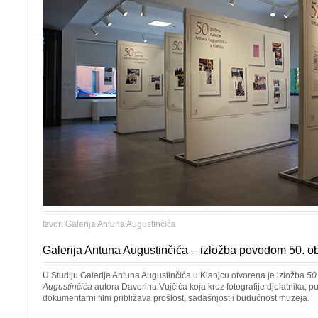
Izvor: Galerija Antuna Augustinčića
Galerija Antuna Augustinčića – izložba povodom 50. ob
U Studiju Galerije Antuna Augustinčića u Klanjcu otvorena je izložba
50
Augustinčića
autora Davorina Vujčića koja kroz fotografije djelatnika, pub
dokumentarni film približava prošlost, sadašnjost i budućnost muzeja.