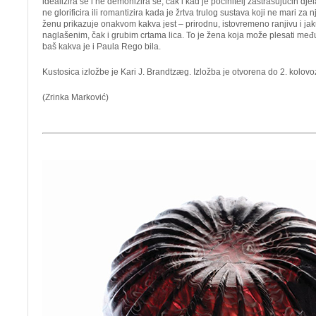
idealizira se i ne demonizira se, čak i kad je počinitelj zastrašujućih dje
ne glorificira ili romantizira kada je žrtva trulog sustava koji ne mari za
ženu prikazuje onakvom kakva jest – prirodnu, istovremeno ranjivu i jaku
naglašenim, čak i grubim crtama lica. To je žena koja može plesati među
baš kakva je i Paula Rego bila.
Kustosica izložbe je Kari J. Brandtzæg. Izložba je otvorena do 2. kolov
(Zrinka Marković)