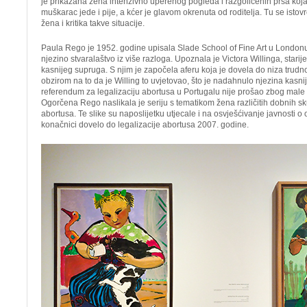
je prikazana žena intenzivno uperenog pogleda i razgolićenih prsa koja 
muškarac jede i pije, a kćer je glavom okrenuta od roditelja. Tu se isto
žena i kritika takve situacije.
Paula Rego je 1952. godine upisala Slade School of Fine Art u Londonu.
njezino stvaralaštvo iz više razloga. Upoznala je Victora Willinga, stari
kasnijeg supruga. S njim je započela aferu koja je dovela do niza trudno
obzirom na to da je Willing to uvjetovao, što je nadahnulo njezina kasni
referendum za legalizaciju abortusa u Portugalu nije prošao zbog male 
Ogorčena Rego naslikala je seriju s tematikom žena različitih dobnih sk
abortusa. Te slike su naposlijetku utjecale i na osvješćivanje javnosti 
konačnici dovelo do legalizacije abortusa 2007. godine.