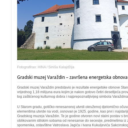
Fotografirao: HINA / Siniša Kalajdžija
Gradski muzej Varaždin – završena energetska obnova
Gradski muzej Varaždin predstavio je rezultate energetske obnove Star
vrijednog 1,18 milijuna eura kojim je nakon gotovo četiri desetljeća p
tog zaštićenog kulturnog dobra i najprepoznatljivijeg simbola Varaždina
U Starom gradu, gotičko-renesansnoj utvrdi okruženoj djelomično očuvan
elementima utvrde na vodi, osnovan je 1925. godine, kao prvi i najstariji
Gradskog muzeja Varaždin. Te je godine otvoren novi stalni postav s b
oblikovanim stilskim sobama od renesanse do secesije, predmetima iz z
spomenika, ostavštine Vatroslava Jagića i Ivana Kukuljevića Sakcinskog