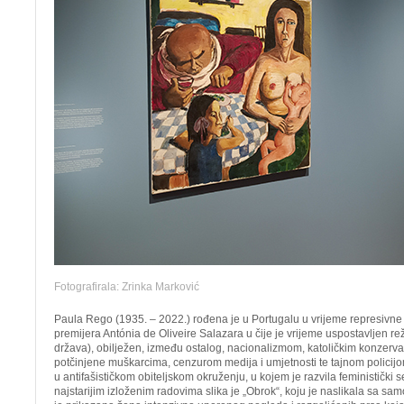
Fotografirala: Zrinka Marković
Paula Rego (1935. – 2022.) rođena je u Portugalu u vrijeme represivne i
premijera Antónia de Oliveire Salazara u čije je vrijeme uspostavljen 
država), obilježen, između ostalog, nacionalizmom, katoličkim konzer
potčinjene muškarcima, cenzurom medija i umjetnosti te tajnom policij
u antifašističkom obiteljskom okruženju, u kojem je razvila feministički s
najstarijim izloženim radovima slika je „Obrok“, koju je naslikala sa sa