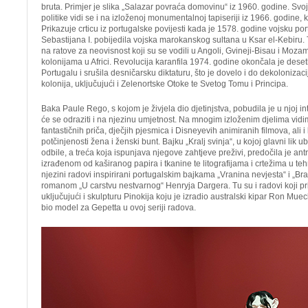
bruta. Primjer je slika „Salazar povraća domovinu“ iz 1960. godine. Svoj
politike vidi se i na izloženoj monumentalnoj tapiseriji iz 1966. godine, 
Prikazuje crticu iz portugalske povijesti kada je 1578. godine vojsku por
Sebastijana I. pobijedila vojska marokanskog sultana u Ksar el-Kebiru.
na ratove za neovisnost koji su se vodili u Angoli, Gvineji-Bisau i Moza
kolonijama u Africi. Revolucija karanfila 1974. godine okončala je deset
Portugalu i srušila desničarsku diktaturu, što je dovelo i do dekolonizaci
kolonija, uključujući i Zelenortske Otoke te Svetog Tomu i Principa.
Baka Paule Rego, s kojom je živjela dio djetinjstva, pobudila je u njoj i
će se odraziti i na njezinu umjetnost. Na mnogim izloženim djelima vidimo
fantastičnih priča, dječjih pjesmica i Disneyevih animiranih filmova, ali i k
potčinjenosti žena i ženski bunt. Bajku „Kralj svinja“, u kojoj glavni lik u
odbile, a treća koja ispunjava njegove zahtjeve preživi, predočila je a
izrađenom od kaširanog papira i tkanine te litografijama i crtežima u tehn
njezini radovi inspirirani portugalskim bajkama „Vranina nevjesta“ i „Bra
romanom „U carstvu nestvarnog“ Henryja Dargera. Tu su i radovi koji pri
uključujući i skulpturu Pinokija koju je izradio australski kipar Ron Muec
bio model za Gepetta u ovoj seriji radova.