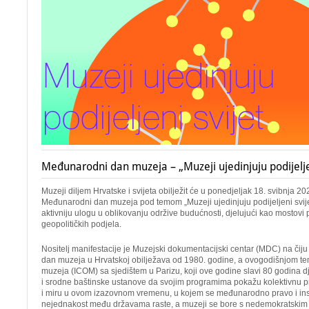
Međunarodni dan muzeja – „Muzeji ujedinjuju podijeljen
Muzeji diljem Hrvatske i svijeta obilježit će u ponedjeljak 18. svibnja 
Međunarodni dan muzeja pod temom „Muzeji ujedinjuju podijeljeni svi
aktivniju ulogu u oblikovanju održive budućnosti, djelujući kao mostovi p
geopolitičkih podjela.
Nositelj manifestacije je Muzejski dokumentacijski centar (MDC) na čiju
dan muzeja u Hrvatskoj obilježava od 1980. godine, a ovogodišnjom 
muzeja (ICOM) sa sjedištem u Parizu, koji ove godine slavi 80 godina 
i srodne baštinske ustanove da svojim programima pokažu kolektivnu pr
i miru u ovom izazovnom vremenu, u kojem se međunarodno pravo i inst
nejednakost među državama raste, a muzeji se bore s nedemokratskim 