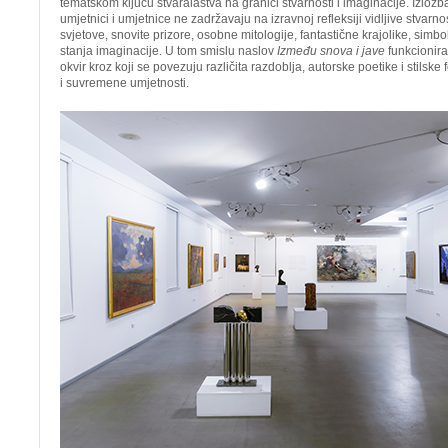
tematskom ključu stvaralaštva na granici stvarnosti i imaginacije. Izlož
umjetnici i umjetnice ne zadržavaju na izravnoj refleksiji vidljive stvarn
svjetove, snovite prizore, osobne mitologije, fantastične krajolike, simbol
stanja imaginacije. U tom smislu naslov
Između snova i jave
funkcionira 
okvir kroz koji se povezuju različita razdoblja, autorske poetike i stils
i suvremene umjetnosti.