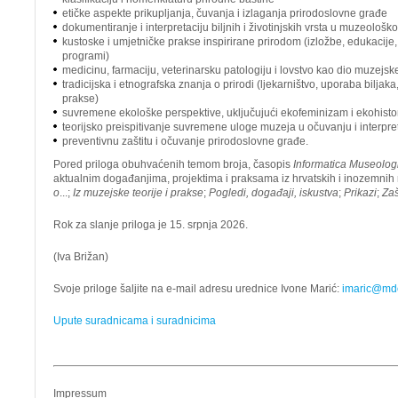
etičke aspekte prikupljanja, čuvanja i izlaganja prirodoslovne građe
dokumentiranje i interpretaciju biljnih i životinjskih vrsta u muzeološ
kustoske i umjetničke prakse inspirirane prirodom (izložbe, edukacije
programi)
medicinu, farmaciju, veterinarsku patologiju i lovstvo kao dio muzejske 
tradicijska i etnografska znanja o prirodi (ljekarništvo, uporaba biljaka,
prakse)
suvremene ekološke perspektive, uključujući ekofeminizam i ekohistor
teorijsko preispitivanje suvremene uloge muzeja u očuvanju i interpret
preventivnu zaštitu i očuvanje prirodoslovne građe.
Pored priloga obuhvaćenih temom broja, časopis
Informatica Museolog
aktualnim događanjima, projektima i praksama iz hrvatskih i inozemni
o
...;
Iz muzejske teorije i prakse
;
Pogledi, događaji, iskustva
;
Prikazi
;
Zaš
Rok za slanje priloga je 15. srpnja 2026.
(Iva Brižan)
Svoje priloge šaljite na e-mail adresu urednice Ivone Marić:
imaric@md
Upute suradnicama i suradnicima
Impressum