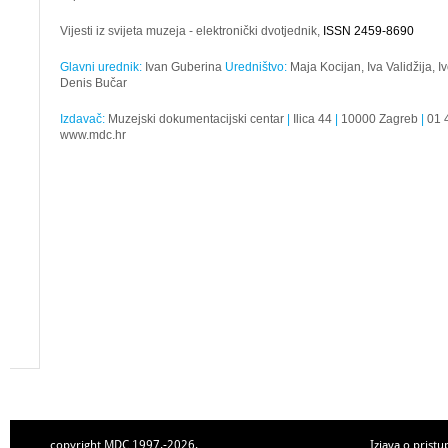
Vijesti iz svijeta muzeja - elektronički dvotjednik,
ISSN 2459-8690
Glavni urednik:
Ivan Guberina
Uredništvo:
Maja Kocijan, Iva Validžija, 
Denis Bučar
Izdavač:
Muzejski dokumentacijski centar
|
Ilica 44
|
10000 Zagreb
|
01 
www.mdc.hr
copyright MDC 1997.-2026.
Izjava o pristu