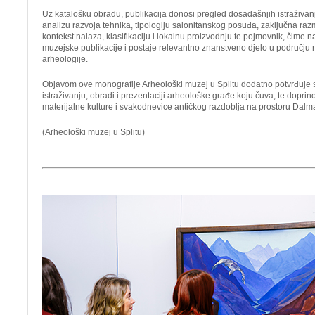
Uz katalošku obradu, publikacija donosi pregled dosadašnjih istraživanj
analizu razvoja tehnika, tipologiju salonitanskog posuđa, zaključna ra
kontekst nalaza, klasifikaciju i lokalnu proizvodnju te pojmovnik, čime na
muzejske publikacije i postaje relevantno znanstveno djelo u području 
arheologije.
Objavom ove monografije Arheološki muzej u Splitu dodatno potvrđuje
istraživanju, obradi i prezentaciji arheološke građe koju čuva, te dopri
materijalne kulture i svakodnevice antičkog razdoblja na prostoru Dalma
(Arheološki muzej u Splitu)