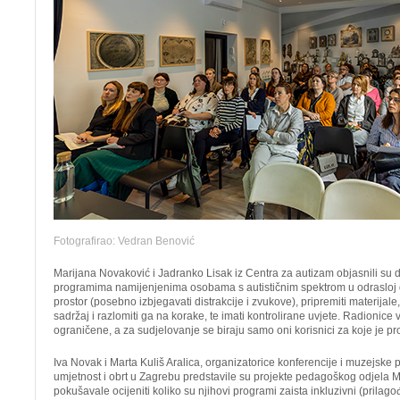
Fotografirao: Vedran Benović
Marijana Novaković i Jadranko Lisak iz Centra za autizam objasnili su d
programima namijenjenima osobama s autističnim spektrom u odrasloj d
prostor (posebno izbjegavati distrakcije i zvukove), pripremiti materijal
sadržaj i razlomiti ga na korake, te imati kontrolirane uvjete. Radionice 
ograničene, a za sudjelovanje se biraju samo oni korisnici za koje je p
Iva Novak i Marta Kuliš Aralica, organizatorice konferencije i muzejske
umjetnost i obrt u Zagrebu predstavile su projekte pedagoškog odjela M
pokušavale ocijeniti koliko su njihovi programi zaista inkluzivni (prilag