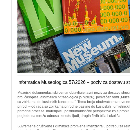
Informatica Museologica 57/2026 – poziv za dostavu st
Muzejski dokumentacijski centar objavljuje javni poziv za dostavu struč
broj časopisa
Informatica Museologica
(57/2026), posvećen temi „Muzea
sa zbirkama do kustoskih koncepata“. Tema broja obuhvaća raznovrsn
prirodi – od rada sa zbirkama prirodne baštine do kustoskih i umjetničk
prirodne procese, materijale i posthumanističke perspektive koje propit
poglede na mrežu odnosa između ljudi, drugih živih bića i okoliša.
Suvremene društvene i klimatske promjene intenziviraju potrebu za rein