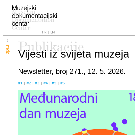
HR
|
EN
Publikacije
mdc
Vijesti iz svijeta muzeja
Newsletter, broj 271., 12. 5. 2026.
#1
|
#2
|
#3
|
#4
|
#5
|
#6