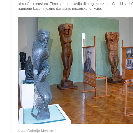
atmosferu prostora. Time se uspostavlja dijalog između prošlosti i sada
namjene kuće i njezine današnje muzejske funkcije.
Izvor: Galerija Meštrović