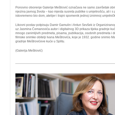
Ponovno otvorenje Galerije Meštrović označava ne samo završetak obno
njezina javnog života – kao mjesta susreta publike s umjetnošću, ali i s 
istovremeno bio dom, atelijer i trajni spomenik jednoj iznimnoj umjetničk
Likovni postav potpisuju Damir Gamulin i Antun Sevšek iz Organizirano
uz Jasmina Ćemanovića autor i digitalnog 3D prikaza tijeka gradnje ku
mnogo zanimljivih predmeta, pisama, publikacija, osobnih predmeta i dr.
filmske snimke obitelji Ivana Meštrovića, koje je 1932. godine snimio Ma
gradnje Meštrovićeve kuće u Splitu.
(Galerija Meštrović)