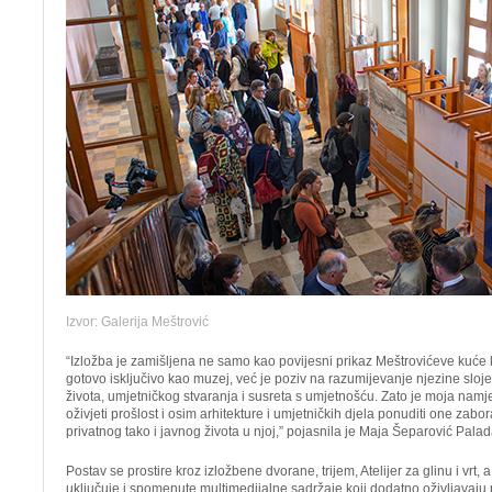
Izvor: Galerija Meštrović
“Izložba je zamišljena ne samo kao povijesni prikaz Meštrovićeve kuće
gotovo isključivo kao muzej, već je poziv na razumijevanje njezine slojev
života, umjetničkog stvaranja i susreta s umjetnošću. Zato je moja nam
oživjeti prošlost i osim arhitekture i umjetničkih djela ponuditi one zabo
privatnog tako i javnog života u njoj,” pojasnila je Maja Šeparović Palad
Postav se prostire kroz izložbene dvorane, trijem, Atelijer za glinu i vrt
uključuje i spomenute multimedijalne sadržaje koji dodatno oživljavaju p