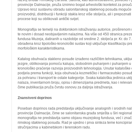
razvoj unutar Rimskog Carstva. Salona, kao administrativno, političko i
provincije Dalmacije, pruža iznimno bogat arheološki kontekst za prouč
Upravo kroz sustavnu obradu salonitanskog staklenog posuđa moguće 
proizvodnji, distribuciji i funkciji stakla kroz više stoljeća, ali i prepoznat
procese koji su oblikovali antički svijet.
Monografija se temelji na doktorskom istraživanju autorice, proširenom
te novim i dosad neobjavljenim nalazima. Na više od 450 stranica preze
fundusa Muzeja, datiranih u razdoblje od sredine 2. stoljeća pr. Kr. do 7.
obrađena kroz tipološko-kronološki sustav koji uključuje klasifikaciju pr
morfološkim karakteristikama.
Katalog obuhvaća stakleno posuđe izrađeno različitim tehnikama, uklju
jezgre, oblikovanja pomoću kalupa, slobodnim puhanjem i puhanjem u
kronološko praćenje razvoja proizvodnih tehnologija. Unutar kataloške
podjela prema funkciji, koja obuhvaća kozmetičko i farmaceutsko posu
za pohranu i transport te ostale kategorije. Svaka kataloška jedinica uk
nalaza, inventarnom broju, opisu i dimenzijama predmeta, kao i relevantn
čime publikacija pruža čvrstu osnovu za daljnja istraživanja.
Znanstveni doprinos
Poseban doprinos rada predstavlja uključivanje analognih i srodnih na
provincije Dalmacije, čime se salonitanska građa smješta u širi regional
monografija ne predstavlja samo objavu muzejskog fundusa, već i zna
rimskog staklenog posuđa. Rad je ujedno i prva sinteza teme koncipira
stručnjacima u kabinetskom i terenskom radu.