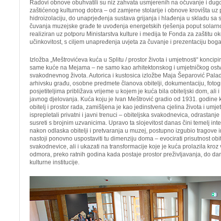
Radovi obnove obuhvatili su niz zahvata usmjerenih na očuvanje i dug
zaštićenog kulturnog dobra – od zamjene stolarije i obnove krovišta uz 
hidroizolaciju, do unaprjeđenja sustava grijanja i hlađenja u skladu s
čuvanja muzejske građe te uvođenja energetskih rješenja poput solarno
realiziran uz potporu Ministarstva kulture i medija te Fonda za zaštitu o
učinkovitost, s ciljem unapređenja uvjeta za čuvanje i prezentaciju bog
Izložba „Meštrovićeva kuća u Splitu / prostor života i umjetnosti“ koncipi
same kuće na Mejama – ne samo kao arhitektonskog i umjetničkog ostva
svakodnevnog života. Autorica i kustosica izložbe Maja Šeparović Pala
arhivsku građu, osobne predmete članova obitelji, dokumentaciju, fotogra
posjetiteljima približava vrijeme u kojem je kuća bila obiteljski dom, ali i
javnog djelovanja. Kuća koju je Ivan Meštrović gradio od 1931. godine 
obitelj i prostor rada, zamišljena je kao jedinstvena cjelina života i umjet
isprepletali privatni i javni trenuci – obiteljska svakodnevica, odrastanje
susreti s brojnim uzvanicima. Upravo ta slojevitost danas čini temelj inter
nakon odlaska obitelji i pretvaranja u muzej, postupno izgubio tragove i
nastoji ponovno uspostaviti tu dimenziju doma – evocirati prisutnost obi
svakodnevice, ali i ukazati na transformacije koje je kuća prolazila kroz
odmora, preko ratnih godina kada postaje prostor preživljavanja, do da
kulturne institucije.