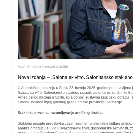
Izvor: Arheološki muzej u Splitu
Nova izdanja – „Salona ex vitro. Salonitansko staklen
U Arheološkom muzeju u Splitu 23. travnja 2026. godine predstavljena 
Salona ex vitro. Salonitansko stakleno posuđe
autorice dr. sc. Zrinke B
Arheološkog muzeja u Splitu, koja donosi sustavnu katalošku obradu i 
Salone, nekadašnjeg glavnog grada rimske provincije Dalmacije.
Staklo kao izvor za razumijevanje antičkog društva
Stakleno posuđe predstavlja važan segment materijalne kulture antičko
analiza omogućuje uvid u svakodnevni život, gospodarske aktivnosti, tr