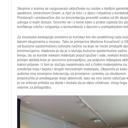
Skupine o kojima se razgovaralo uključivale su osobe s rijetkim genetsk
spektrom, sindromom Down, a riječ je bilo i o djeci i mladima u kontekstu 
Predavači i predavačice dio su prezentacija posvetili svakoj od tih skupina
udruga iz kojih dolaze. Govorilo se i o tome kako u praksi izgleda tzv.
pl
korištenja crteža i origamija u komunikaciji s djecom u psihijatrijskim b
Za muzejske pedagoge posebno je koristan bio dio praktičnog rada koji 
takvim skupinama u muzeju. Tako je primjerice Marlena Kovačević iz D
od bulozne epidermolize) izdvojila načine na koje se može pristupiti djec
poremećajima. Istaknula je da je u slučaju bulozne epidermolize važno d
trenje, da se koriste mekani materijali poput spužve i vate, mekani kistovi
primjer djeteta koje je senzorno preosjetljivo, pa potpuno izbjegava aktiv
kakvo prljanje. U tom je slučaju savjetovala rad s čistim materijalima 
uvođenje boja i ljepila i drugih neurednijih materijala. Objasnila je kako
autizma ima smanjenu toleranciju za promjene i potrebu za strukturom. 
preporučila je predlaganje dvije aktivnosti, tako da ono samo odlučuje ko
je ne vršenje pritiska na dijete i dodala da je otpor očekivan, zbog čega 
vrijeme za prilagodbu.