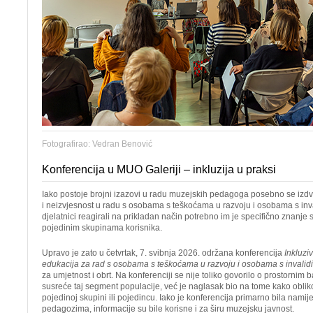
Fotografirao: Vedran Benović
Konferencija u MUO Galeriji – inkluzija u praksi
Iako postoje brojni izazovi u radu muzejskih pedagoga posebno se izdva
i neizvjesnost u radu s osobama s teškoćama u razvoju i osobama s inv
djelatnici reagirali na prikladan način potrebno im je specifično znanje 
pojedinim skupinama korisnika.
Upravo je zato u četvrtak, 7. svibnja 2026. održana konferencija
Inkluziv
edukacija za rad s osobama s teškoćama u razvoju i osobama s invalid
za umjetnost i obrt. Na konferenciji se nije toliko govorilo o prostornim 
susreće taj segment populacije, već je naglasak bio na tome kako oblik
pojedinoj skupini ili pojedincu. Iako je konferencija primarno bila nam
pedagozima, informacije su bile korisne i za širu muzejsku javnost.