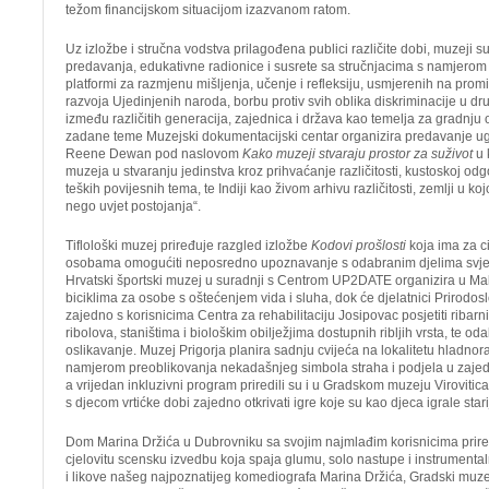
težom financijskom situacijom izazvanom ratom.
Uz izložbe i stručna vodstva prilagođena publici različite dobi, muzeji su
predavanja, edukativne radionice i susrete sa stručnjacima s namjerom 
platformi za razmjenu mišljenja, učenje i refleksiju, usmjerenih na prom
razvoja Ujedinjenih naroda, borbu protiv svih oblika diskriminacije u dru
između različitih generacija, zajednica i država kao temelja za gradnju
zadane teme Muzejski dokumentacijski centar organizira predavanje u
Reene Dewan pod naslovom
Kako muzeji stvaraju prostor za suživot
u 
muzeja u stvaranju jedinstva kroz prihvaćanje različitosti, kustoskoj odg
teških povijesnih tema, te Indiji kao živom arhivu različitosti, zemlji u koj
nego uvjet postojanja“.
Tiflološki muzej priređuje razgled izložbe
Kodovi prošlosti
koja ima za ci
osobama omogućiti neposredno upoznavanje s odabranim djelima svjet
Hrvatski športski muzej u suradnji s Centrom UP2DATE organizira u M
biciklima za osobe s oštećenjem vida i sluha, dok će djelatnici Prirod
zajedno s korisnicima Centra za rehabilitaciju Josipovac posjetiti ribarni
ribolova, staništima i biološkim obilježjima dostupnih ribljih vrsta, te od
oslikavanje. Muzej Prigorja planira sadnju cvijeća na lokalitetu hladno
namjerom preoblikovanja nekadašnjeg simbola straha i podjela u zajedn
a vrijedan inkluzivni program priredili su i u Gradskom muzeju Virovitic
s djecom vrtićke dobi zajedno otkrivati igre koje su kao djeca igrale star
Dom Marina Držića u Dubrovniku sa svojim najmlađim korisnicima prir
cjelovitu scensku izvedbu koja spaja glumu, solo nastupe i instrumental
i likove našeg najpoznatijeg komediografa Marina Držića, Gradski muze