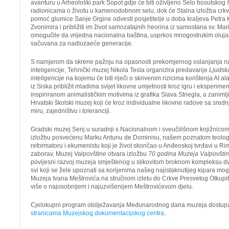
avanturu u Arheološki park Sopot gdje će biti oživljeno Selo bosutskog
radionicama o životu u kamenodobnom selu, dok će Stalna izložba crkv
pomoć glumice Sanje Grgine odvesti posjetitelje u doba kraljeva Petra Kr
Zvonimira i približiti im život samozatajnih heorina iz samostana sv. Mar
omogučile da vrijedna nacionalna baština, usprkos mnogostrukim oluja
sačuvana za nadlozaeće generacije.
S namjerom da skrene pažnju na opasnosti prekomjernog oslanjanja na
inteligencije, Tehnički muzej Nikola Tesla organizira predavanje
Ljudsk
inteligencije
na kojemu će biti riječi o skrivenim rizicima korištenja AI al
iz Siska približit mladima svijet likovne umjetnosti kroz igru i eksperime
inspiriranom animalističkim motivima iz grafika Slava Striegla, a zanimlji
Hrvatski školski muzej koji će kroz individualne likovne radove sa sredn
miru, zajedništvu i toleranciji.
Gradski muzej Senj u suradnji s Nacionalnom i sveučilišnom knjižnico
izložbu posvećenu Marku Antunu de Dominisu, našem poznatom teologu
reformatoru i ekumenistu koji je život skončao u Anđeoskoj tvrđavi u R
zaborav, Muzej Valpovštine otvara izložbu
70 godina Muzeja Valpovšti
povijesni razvoj muzeja smještenog u slikovitom broknom kompleksu 
svi koji se žele upoznati sa korijenima našeg najistaknutijeg kipara mogu
Muzeja Ivana Meštrovića na stručnom izletu do Crkve Presvetog Otkupit
više o najosobnijem i najuzvišenijem Meštrovićevom djelu.
Cjelokupni program obilježavanja Međunarodnog dana muzeja dostup
stranicama Muzejskog dokumentacijskog centra
.