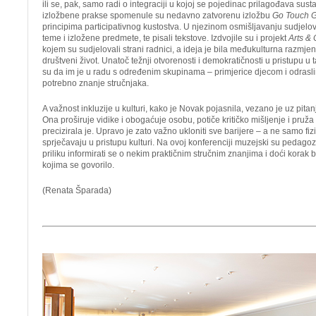
ili se, pak, samo radi o integraciji u kojoj se pojedinac prilagođava sust
izložbene prakse spomenule su nedavno zatvorenu izložbu
Go Touch 
principima participativnog kustostva. U njezinom osmišljavanju sudjelova
teme i izložene predmete, te pisali tekstove. Izdvojile su i projekt
Arts & 
kojem su sudjelovali strani radnici, a ideja je bila međukulturna razmje
društveni život. Unatoč težnji otvorenosti i demokratičnosti u pristupu u 
su da im je u radu s određenim skupinama – primjerice djecom i odrasl
potrebno znanje stručnjaka.
A važnost inkluzije u kulturi, kako je Novak pojasnila, vezano je uz pitan
Ona proširuje vidike i obogaćuje osobu, potiče kritičko mišljenje i pruž
precizirala je. Upravo je zato važno ukloniti sve barijere – a ne samo fi
sprječavaju u pristupu kulturi. Na ovoj konferenciji muzejski su pedagoz
priliku informirati se o nekim praktičnim stručnim znanjima i doći korak 
kojima se govorilo.
(Renata Šparada)