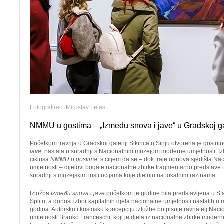
Fotografirao: Miroslav Lelas
NMMU u gostima – „Između snova i jave“ u Gradskoj gale
Početkom travnja u Gradskoj galeriji Sikirica u Sinju otvorena je gostuj
jave
, nastala u suradnji s Nacionalnim muzejom moderne umjetnosti. Izl
ciklusa
NMMU u gostima
, s ciljem da se – dok traje obnova sjedišta 
umjetnosti – dijelovi bogate nacionalne zbirke fragmentarno predstave
suradnji s muzejskim institucijama koje djeluju na lokalnim razinama.
Izložba
Između snova i jave
početkom je godine bila predstavljena u Star
Splitu, a donosi izbor kapitalnih djela nacionalne umjetnosti nastalih u
godina. Autorsku i kustosku koncepciju izložbe potpisuje ravnatelj N
umjetnosti Branko Franceschi, koji je djela iz nacionalne zbirke mode