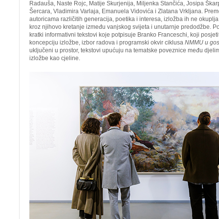
Radauša, Naste Rojc, Matije Skurjenija, Miljenka Stančića, Josipa Škar
Šercara, Vladimira Varlaja, Emanuela Vidovića i Zlatana Vrkljana. Premd
autoricama različitih generacija, poetika i interesa, izložba ih ne okuplj
kroz njihovo kretanje između vanjskog svijeta i unutarnje predodžbe. Po
kratki informativni tekstovi koje potpisuje Branko Franceschi, koji posjet
koncepciju izložbe, izbor radova i programski okvir ciklusa
NMMU u gos
uključeni u prostor, tekstovi upućuju na tematske poveznice među djeli
izložbe kao cjeline.