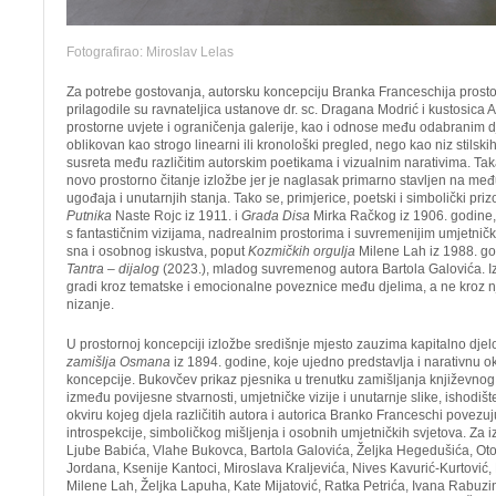
Fotografirao: Miroslav Lelas
Za potrebe gostovanja, autorsku koncepciju Branka Franceschija prostor
prilagodile su ravnateljica ustanove dr. sc. Dragana Modrić i kustosica 
prostorne uvjete i ograničenja galerije, kao i odnose među odabranim dj
oblikovan kao strogo linearni ili kronološki pregled, nego kao niz stilskih
susreta među različitim autorskim poetikama i vizualnim narativima. Tak
novo prostorno čitanje izložbe jer je naglasak primarno stavljen na m
ugođaja i unutarnjih stanja. Tako se, primjerice, poetski i simbolički pr
Putnika
Naste Rojc iz 1911. i
Grada Disa
Mirka Račkog iz 1906. godine,
s fantastičnim vizijama, nadrealnim prostorima i suvremenijim umjetnič
sna i osobnog iskustva, poput
Kozmičkih orgulja
Milene Lah iz 1988. god
Tantra – dijalog
(2023.), mladog suvremenog autora Bartola Galovića. Iz
gradi kroz tematske i emocionalne poveznice među djelima, a ne kroz n
nizanje.
U prostornoj koncepciji izložbe središnje mjesto zauzima kapitalno dj
zamišlja Osmana
iz 1894. godine, koje ujedno predstavlja i narativnu 
koncepcije. Bukovčev prikaz pjesnika u trenutku zamišljanja književnog 
između povijesne stvarnosti, umjetničke vizije i unutarnje slike, ishodišt
okviru kojeg djela različitih autora i autorica Branko Franceschi povezu
introspekcije, simboličkog mišljenja i osobnih umjetničkih svjetova. Za 
Ljube Babića, Vlahe Bukovca, Bartola Galovića, Željka Hegedušića, Oton
Jordana, Ksenije Kantoci, Miroslava Kraljevića, Nives Kavurić-Kurtović
Milene Lah, Željka Lapuha, Kate Mijatović, Ratka Petrića, Ivana Rabuz