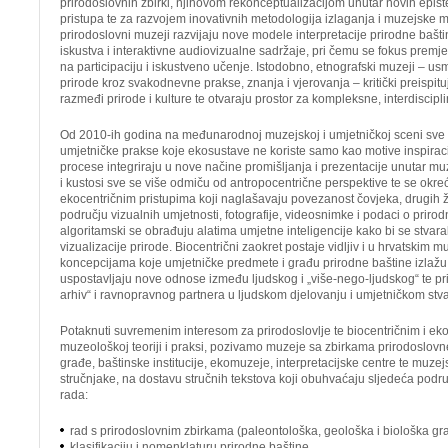
prirodoslovnih zbirki, njihovom rekonceptualizacijom unutar novih epist
pristupa te za razvojem inovativnih metodologija izlaganja i muzejske me
prirodoslovni muzeji razvijaju nove modele interpretacije prirodne bašt
iskustva i interaktivne audiovizualne sadržaje, pri čemu se fokus premj
na participaciju i iskustveno učenje. Istodobno, etnografski muzeji – us
prirode kroz svakodnevne prakse, znanja i vjerovanja – kritički preispituj
razmeđi prirode i kulture te otvaraju prostor za kompleksne, interdiscipl
Od 2010-ih godina na međunarodnoj muzejskoj i umjetničkoj sceni sve s
umjetničke prakse koje ekosustave ne koriste samo kao motive inspirac
procese integriraju u nove načine promišljanja i prezentacije unutar muze
i kustosi sve se više odmiču od antropocentrične perspektive te se okreć
ekocentričnim pristupima koji naglašavaju povezanost čovjeka, drugih ži
području vizualnih umjetnosti, fotografije, videosnimke i podaci o prir
algoritamski se obrađuju alatima umjetne inteligencije kako bi se stvara
vizualizacije prirode. Biocentrični zaokret postaje vidljiv i u hrvatskim 
koncepcijama koje umjetničke predmete i građu prirodne baštine izlažu 
uspostavljaju nove odnose između ljudskog i „više-nego-ljudskog“ te pr
arhiv“ i ravnopravnog partnera u ljudskom djelovanju i umjetničkom stv
Potaknuti suvremenim interesom za prirodoslovlje te biocentričnim i ek
muzeološkoj teoriji i praksi, pozivamo muzeje sa zbirkama prirodoslovn
građe, baštinske institucije, ekomuzeje, interpretacijske centre te muzejs
stručnjake, na dostavu stručnih tekstova koji obuhvaćaju sljedeća pod
rada:
rad s prirodoslovnim zbirkama (paleontološka, geološka i biološka gr
klasifikaciju i nomenklaturu prirodne baštine