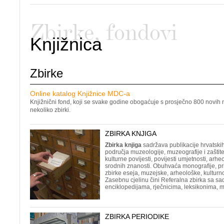
Zbirke, fondovi
Knjižnica
Zbirke
Online katalog Knjižnice MDC-a
Knjižnični fond, koji se svake godine obogaćuje s prosječno 800 novih n
nekoliko zbirki.
ZBIRKA KNJIGA
Zbirka knjiga
sadržava publikacije hrvatskih
područja muzeologije, muzeografije i zaštite
kulturne povijesti, povijesti umjetnosti, arheo
srodnih znanosti. Obuhvaća monografije, prir
zbirke eseja, muzejske, arheološke, kulturn
Zasebnu cjelinu čini Referalna zbirka sa sa
enciklopedijama, rječnicima, leksikonima, 
ZBIRKA PERIODIKE