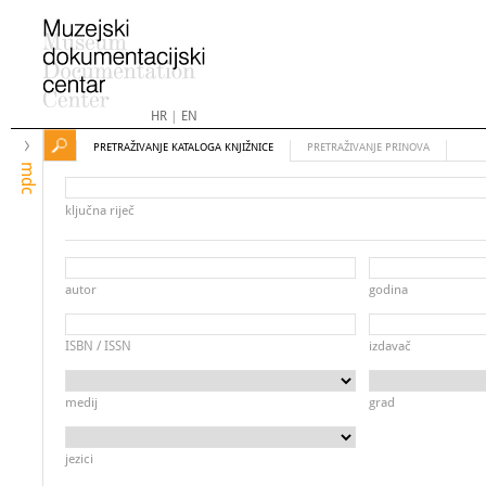
HR
|
EN
PRETRAŽIVANJE KATALOGA KNJIŽNICE
PRETRAŽIVANJE PRINOVA
mdc
ključna riječ
autor
godina
ISBN / ISSN
izdavač
medij
grad
jezici