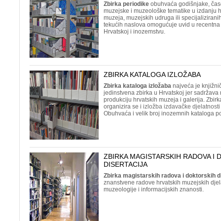
Zbirka periodike
obuhvaća godišnjake, časo
muzejske i muzeološke tematike u izdanju h
muzeja, muzejskih udruga ili specijaliziran
tekućih naslova omogućuje uvid u recentn
Hrvatskoj i inozemstvu.
ZBIRKA KATALOGA IZLOŽABA
Zbirka kataloga izložaba
najveća je knjižni
jedinstvena zbirka u Hrvatskoj jer sadržava 
produkciju hrvatskih muzeja i galerija. Zbir
organizira se i
izložba izdavačke djelatnosti
Obuhvaća i velik broj inozemnih kataloga p
ZBIRKA MAGISTARSKIH RADOVA I
DISERTACIJA
Zbirka magistarskih radova i doktorskih d
znanstvene radove hrvatskih muzejskih djel
muzeologije i informacijskih znanosti.