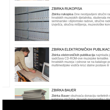
ZBIRKA RUKOPISA
Zbirku rukopisa
čine neobjavljeni stručni 
hrvatskih muzejskih djelatnika, studenata 
seminarske i diplomske radove, stručne ra
izvješća, stručna mišljenja, muzeološke kon
ZBIRKA ELEKTRONIČKIH PUBLIKAC
Zbirka elektroničkih publikacija
najmlađa je
sadržava CD-ROM-ove muzejske tematike. 
hrvatskih muzeja i odnose se na kataloge p
multimedijske vodiče kroz stalne postave ili
ZBIRKA BAUER
Zbirka Bauer
obuhvaća donaciju raritetnih 
kataloga izložaba, likovnih monografija i dr
tematikom muzeja. U zbirci su sadržane i tis
Antuna Bauera, a među njima iznimno mjes
za umjetnost i srodne struke
.