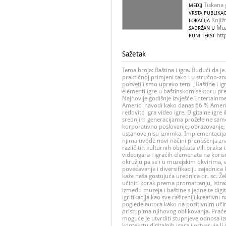
Tiskana 
MEDIJ
VRSTA PUBLIKAC
Knjiž
LOKACIJA
Muz
SADRŽAN U
htt
PUNI TEKST
Sažetak
Tema broja: Baština i igra. Budući da je
praktičnoj primjeni tako i u stručno-z
posvetili smo upravo temi „Baštine i igr
elementi igre u baštinskom sektoru pr
Najnovije godišnje izvješće Entertainm
Americi navodi kako danas 66 % Amerika
redovito igra video igre. Digitalne igre 
srednjim generacijama prožele ne samo
korporativno poslovanje, obrazovanje, u
ustanove nisu iznimka. Implementacija e
njima uvode novi načini prenošenja znan
različitih kulturnih objekata i/ili praksi 
videoigara i igraćih elemenata na koris
okružju pa se i u muzejskim okvirima, e
povećavanje i diversifikaciju zajednic
kaže naša gostujuća urednica dr. sc. Žel
učiniti korak prema promatranju, istra
između muzeja i baštine s jedne te digi
igrifikacija kao sve rašireniji kreativni
poglede autora kako na pozitivnim učin
pristupima njihovog oblikovanja. Praće
moguće je utvrditi stupnjeve odnosa izm
kontekstu digitalnih igara i ostvaruje li 