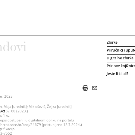
Zbirke
ndovi
Priručnici i uput
Digitalne zbirk
Prinove knjižni
Jeste li čitali?
ar, 2023
n, Maja [urednik]; Miklošević, Željka [urednik]
Sv. 60 (2023.)
ACI
1 sv.
IS
opis dostupan i u digitalnom obliku na portalu
//hrcak.srce.hr/broj/24679 (pristupljeno 12.7.2024.)
rifikacija
3-7552