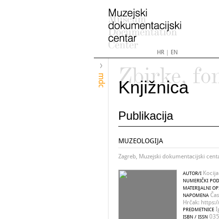
HR
|
EN
Zbirke, fo
mdc
Knjižnica
Publikacija
MUZEOLOGIJA
Zagreb, Muzejski dokumentacijski cent
Kocija
AUTOR/I
NUMERIČKI POD
MATERIJALNI OP
Čas
NAPOMENA
Hrčak: https:
Ig
PREDMETNICE
035
ISBN / ISSN