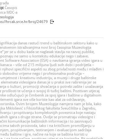
građa
Časopis
IJE
nica MDC-a
eologija
ps://hrcak.srce.hr/broj/24679
 igrifikacija danas rastući trend u baštinskom sektoru kako u
nanstvenim istraživanjima novi broj časopisa Muzeologija
e“ jer se u dobu kada se naglasak stavlja na razvoj publike,
epoznaju ne samo u kontekstu edukacije nego i zabave.
ent Software Association (ESA) o navikama igranja video igara u
naca – više od 215 milijuna ljudi svih dobi i podrijetla –
ili njihovi specifični aspekti su zbog privlačnosti među i mlađim i
 slobodno vrijeme nego i profesionalna područja –
mjetnost i kreativnu industriju, a muzeji i druge baštinske
lemenata videoigara danas je u praksi sve raširenija jer se
ja o kulturi, promociji shvaćanja o potrebi zašite i uvažavanja
iz prošlosti te učenja o svojoj ili tuđoj baštini. Pozitivan utjecaj
nike odlučujući je čimbenik za spoj igara i baštine u digitalnom
lementi igara sve više koriste kao alat za održavanje,
a korisnika. Ovim brojem Muzeologije namjera nam je bila, kako
jka Miklošević s Filozofskog fakulteta Sveučilišta u Zagrebu,
živanju i propitivanju kompleksnijih poveznica koje nastaju
talnih igara s druge strane. Ovdje se promatraju videoigre i
 načini komunikacije baštinskih informacija i to zasnivajući
cima takvih proizvoda, tako i na kritičkom promišljanju u
njem, propitivanjem, testiranjem i evaluacijom sadržaja
eđu baštine i igre, načine na koje se baština koristi u
se, i na koje načine, pozitivan utjecaj na korisnike. Bit praktičnih