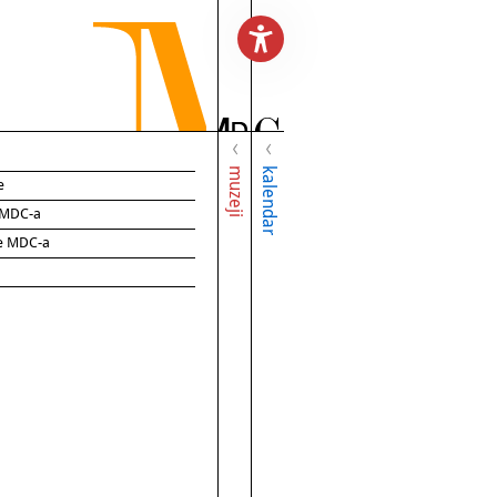
muzeji
kalendar
e
e MDC-a
ce MDC-a