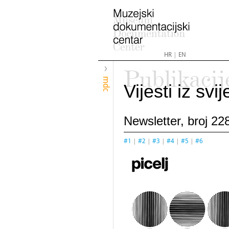
HR
|
EN
Publikacij
mdc
Vijesti iz sv
Newsletter, broj 228
#1
|
#2
|
#3
|
#4
|
#5
|
#6