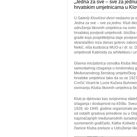
„Jedna za sve – sve za jednu
hrvatskim umjetnicama u Klo
U Galeriji
Klovićevi dvori
nedavno je ot
Jedna za sve – sve za jednu: Klub lik
udruženja likovnih umjetnica na ovim
hrvatskoj povijesti umjetnosti. Izložb
građe koja posjetiteljima daje povijesn
stvaralaštvo niza danas gotovo zabora
Nekić, viša kustosica MUO-a i dr. sc. D
umjetnosti Kabineta za arhitekturu i
Glavna inicijatorica osnutka Kluba lik
samostalnog izlaganja u londonskoj gal
Međunarodnog ženskog umjetničkog klu
hrvatske umjetnice tako da su se 1927
Crnčić Virant te Lucie Kučera Buhmeist
osnivanju Kluba likovnih umjetnica što
Klub je djelovao kao svojevrsna stal
izlaganja i dostupnost na tržištu. Sve
1928. do 1940. godine organizirale jed
od ostalih gradova priređene su u Osi
najznačajnijih međunarodnih suradnji 
suvremenih grafičarki, Käthe Kollwit
članice Kluba prelaze u Udruženje lik