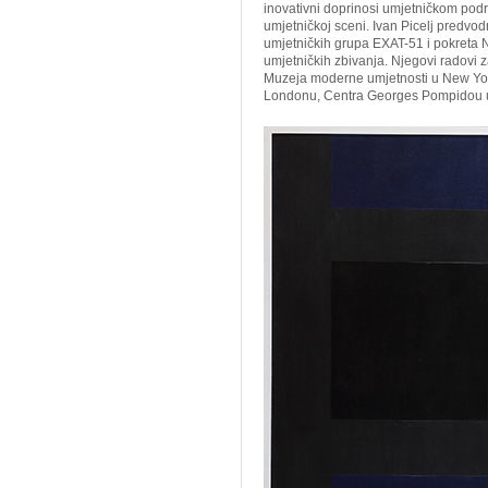
inovativni doprinosi umjetničkom pod
umjetničkoj sceni. Ivan Picelj predvod
umjetničkih grupa EXAT-51 i pokreta N
umjetničkih zbivanja. Njegovi radovi 
Muzeja moderne umjetnosti u New York
Londonu, Centra Georges Pompidou u 