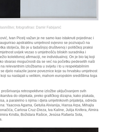
lasništvo; fotografirao: Damir Fabijanić
vić, Ivan Picelj važan je ne samo kao istaknuti pojedinac i
naugurirao apstraktnu umjetnost svjesno se pozivajući na
ka stoljeća, što je u tadašnjoj društvenoj i političkoj praksi
mjetnost uvijek vezao s umjetnošću bliskih suradnika i
težio kolektivnoj afirmaciji, ne individualnoj. On je bio taj koji
ako stvarao mogućnosti da se već na početku pedesetih naši
 na relevantnim izložbama u svijetu i to u respektabilnim
 se djelo nalazile jasne poveznice koje su hrvatsku umjetnost
 koji su nastajali u velikim, mahom europskim središtima toga
 proširivanja retrospektivne izložbe uključivanjem svih
karstva do objekata, preko grafičkog dizajna, kako plakata,
sa, a paralelno s njima i djela umjetnikovih prijatelja, odreda
ena: Yaacova Agama, Getulia Alvianija, Hansa Arpa, Mihajla
načića, Carlosa Cruz-Dieza, Iva Kaline, Julija Knifera, Almira
imira Kristla, Božidara Rašice, Jesúsa Rafaela Sota,
a.