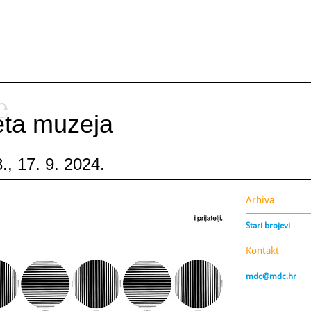
e
ijeta muzeja
., 17. 9. 2024.
Arhiva
Stari brojevi
Kontakt
mdc@mdc.hr