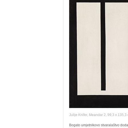
Julije Knifer, Meandar 2, 99,3 x 135,
Bogato umjetnikovo stvaralaštvo doda