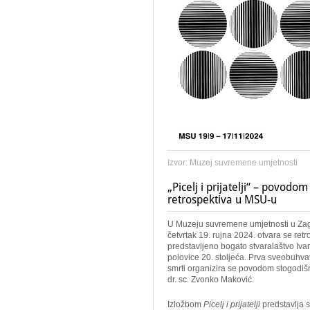
Izvor: Muzej suvremene umjetnosti
„Picelj i prijatelji“ – povodo
retrospektiva u MSU-u
U Muzeju suvremene umjetnosti u Zagr
četvrtak 19. rujna 2024. otvara se ret
predstavljeno bogato stvaralaštvo Ivan
polovice 20. stoljeća. Prva sveobuhva
smrti organizira se povodom stogodišnj
dr. sc. Zvonko Maković.
Izložbom
Picelj i prijatelji
predstavlja s