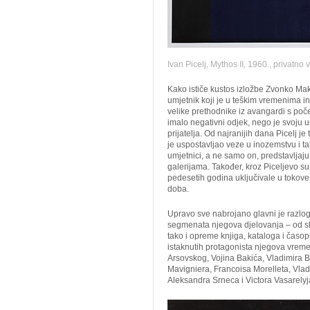
Ivan Picelj, Mythos II, 1960., privatno v
Kako ističe kustos izložbe Zvonko Mako
umjetnik koji je u teškim vremenima i
velike prethodnike iz avangardi s počet
imalo negativni odjek, nego je svoju u
prijatelja. Od najranijih dana Picelj je 
je uspostavljao veze u inozemstvu i t
umjetnici, a ne samo on, predstavljaju
galerijama. Također, kroz Piceljevo su
pedesetih godina uključivale u tokove
doba.
Upravo sve nabrojano glavni je razlog
segmenata njegova djelovanja – od sli
tako i opreme knjiga, kataloga i časopi
istaknutih protagonista njegova vrem
Arsovskog, Vojina Bakića, Vladimira Bo
Mavigniera, Francoisa Morelleta, Vlad
Aleksandra Srneca i Victora Vasarelyj