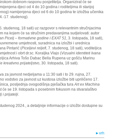
okom dobnom rasponu posjetitelja. Organizirat će se
ijenjena djeci od 4 do 10 godina i roditeljima ili starijoj
enog) namijenjena djeci od 6 do 10 godina te izložba učenika
4.-17. studenog).
5. studenog, 18 sati) uz razgovor s relevantnim stručnjacima
ram na kojem će sa stručnim predavanjima sudjelovati: autor
an Picelj – formativne godine i EXAT 51
, 3. listopada, 18 sati),
 suvremene umjetnosti, suradnica na izložbi i urednica
ana Pintarić (
Piceljevi reljefi
, 7. studenog, 18 sati), voditeljica
jetnost i obrt dr.sc. Koraljka Vlajo (
Vizualni identiteti Ivana
oditeljica Arhiva Tošo Dabac Bella Rupena uz gošću Marinu
 kreativno prijateljstvo
, 30. listopada, 18 sati).
a za javnost nedjeljama u 11:30 sati i to 29. rujna, 27.
no vodstvo za javnost uz kustosa izložbe biti upriličeno 17.
šnica, posljednja ovogodišnja pješačka tura
Art ex Machina
at će se 19. listopada s posebnim fokusom na stvaralaštvo
j i prijatelji
.
tudenog 2024., a detaljnije informacije o izložbi dostupne su
►vrh