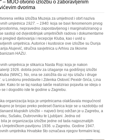
“ – MUO otvorio izložbu o zaboravljenim
vićevim dvorima
vorena velika izložba Muzeja za umjetnost i obrt naziva
ovnih umjetnica 1927. – 1940.
koja se bavi fenomenom prvog
 prostorima, nepravedno zapostavljenog i marginaliziranog u
a se sastoji od dvjestotinjak umjetničkih radova i dokumentarne
i pregled djelovanja i recepcije Kluba, kao i uvid u
vljenih umjetnica. Autorice i kustosice ove izložbe su Dunja
arija Alujević, stručna savjetnica u Arhivu za likovne
 urbanizam HAZU.
ovnih umjetnica je slikarica Nasta Rojc koja je nakon
eriji 1926. dobila poziv za izlaganje na godišnjoj izložbi
ba (WIAC). No, ona se založila da uz nju izlažu i druge
. u Londonu predstavile i Zdenka Ostović Pexidr-Srića, Lina
er. Kako bi se taj nastup lakše realizirao pojavila se ideja o
 se i dogodilo iste te godine u Zagrebu.
eška organizacija koja je umjetnicama olakšavala mogućnost
ukupno je brojao preko pedeset članica koje se u razdoblju od
anaest klupskih izložbi – najveći broj održan je u Zagrebu, a
jeku, Sušaku, Dubrovniku te Ljubljani. Jedna od
bila je organizacija izložbe jedne od tada najpoznatijih
z u Umjetničkom paviljonu 1936. u Zagrebu. Godine 1947.
ovnih umjetnika Hrvatske što označava njegov formalni kraj.