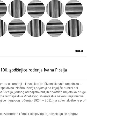
m 100. godišnjice rođenja Ivana Picelja
ebu u suradnji s Hrvatskim društvom likovnih umjetnika u
rospektivna izložba
Picelj i prijatelji
na kojoj će publici biti
a Picelja, jednog od najistaknutijih hrvatskih umjetnika druge
tna retrospektiva Piceljevog stvaralaštva nakon umjetnikove
ice njegovog rođenja (1924. – 2011.), a autor izložbe je prof.
e izvanredan i širok Piceljev opus, osvjetljuju se njegovi