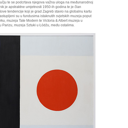
ručju te se podcrtava njegova važna uloga na međunarodnoj
nik je apstraktne umjetnosti 1950-ih godina te je član
ove tendencije koji je grad Zagreb stavio na globalnu kartu
zastupljeni su u fundusima istaknutih svjetskih muzeja poput
u, muzeja Tate Modern te Victoria & Albert muzeja u
Parizu, muzeja Sztuki u Łódźu, među ostalima.