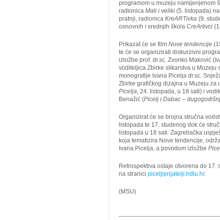
programom u muzeju namijenjenom šir
radionica
Mali i veliki
(5. listopada) nam
pratnji, radionica
KreARTivka
(9. stud
osnovnih i srednjih škola
CreArtivci
(1
Prikazat će se film
Nove tendencije
(1
te će se organizirati diskurzivni prog
izložbe prof. dr.sc. Zvonko Maković (
Iv
voditeljica Zbirke slikarstva u Muzeju
monografije Ivana Picelja dr.sc. Snjež
Zbirke grafičkog dizajna u Muzeju za um
Picelja
, 24. listopada, u 18 sati) i v
Benažić (
Picelj i Dabac – dugogodišnje
Organizirat će se brojna stručna vodstv
listopada te 17. studenog dok će struč
listopada u 18 sati. Zagrebačka uspje
koja tematizira Nove tendencije, održ
Ivana Picelja, a povodom izložbe
Picel
Retrospektiva ostaje otvorena do 17. s
na stranici
piceljiprijatelji.hdlu.hr
.
(MSU)