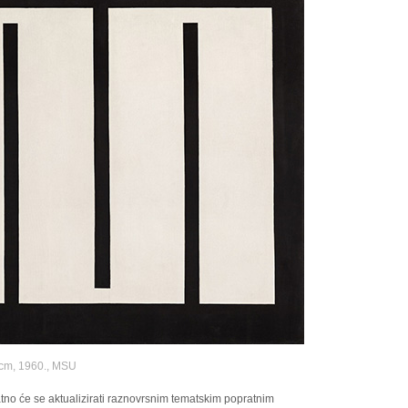
3 cm, 1960., MSU
tno će se aktualizirati raznovrsnim tematskim popratnim