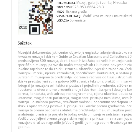
Muzeji, galerije i zbirke; Hrvatska
PREDMETNICE
978-953-6664-28-3
ISBN / ISSN
Tiskana građa
MEDIJ
Vodič kroz muzeje i muzejske z
VRSTA PUBLIKACIJE
Spremište
LOKACIJA
Sažetak
Muzejski dokumentacijski centar objavio je englesko izdanje višestruko 
hrvatske muzeje i zbirke – Guide to Croatian Museums and Collections 20
predstavljeno 300 muzeja, zbirki i stalnih izložaba, od velikih muzeja nac
specifičnih muzeja, pa sve do malih etnografskih i kulturno-povijesnih zbi
lokalne zajednice te do zbirki i riznica u vlasništvu vjerskih zajednica. Vod
muzejsku mrežu, njezinu raznolikost, specifičnost i kontinuitet, a nastao j
uvrštenim muzejima te predstavlja i odražava rad više od tisuću stručnjaka
zbirke predstavljeni su na gotovo 600 stranica tekstom, praktičnim i ser
fotografija muzejske arhitekture, postava i pojedinih predmeta, a 30-ak m
i postava na otvorenome prezentirano je i tlocrtom. Iscrpne i detaljne ko
adresa, kontakata, web adresa, radnog vremena, cijena ulaznica, uputa k
ustanove, mogućnosti parkiranja, mogućnosti pristupa invalidima, ostali
muzeja – o stalnom postavu, stručnom vodstvu, popratnim sadržajima i dr
zbirki i opise stalnog postava. U prilogu su i kazala: prema gradovima, p
muzeja te prema osobama i obiteljima predstavljenima u muzejskim post
snalaženja, planiranja posjeta te boljeg uvida u muzejske sadržaje na po
Vodiču podijeljeni prema geografskim regijama prikazanima na zemljopi
muzejsko društvo nagradilo je Vodič godišnjom nagradom Hrvatskoga mu
godinu.