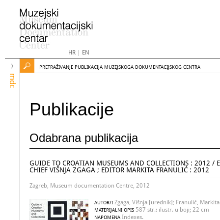
HR
|
EN
PRETRAŽIVANJE PUBLIKACIJA MUZEJSKOGA DOKUMENTACIJSKOG CENTRA
mdc
Publikacije
Odabrana publikacija
GUIDE TO CROATIAN MUSEUMS AND COLLECTIONS : 2012 / E
CHIEF VIŠNJA ZGAGA ; EDITOR MARKITA FRANULIĆ : 2012
Zagreb, Museum documentation Centre, 2012
Zgaga, Višnja [urednik]; Franulić, Markita
AUTOR/I
587 str.: ilustr. u boji; 22 cm
MATERIJALNI OPIS
Indexes.
NAPOMENA