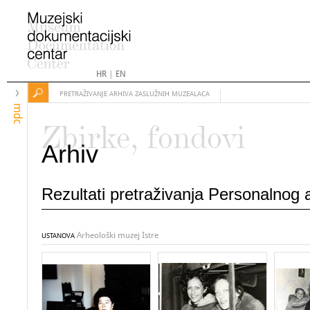
HR
|
EN
PRETRAŽIVANJE ARHIVA ZASLUŽNIH MUZEALACA
mdc
Zbirke, fondovi
Arhiv
Rezultati pretraživanja Personalnog
Arheološki muzej Istre
USTANOVA