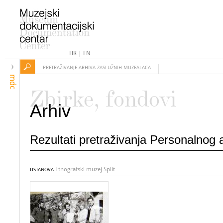
HR
|
EN
PRETRAŽIVANJE ARHIVA ZASLUŽNIH MUZEALACA
mdc
Zbirke, fondovi
Arhiv
Rezultati pretraživanja Personalnog
Etnografski muzej Split
USTANOVA