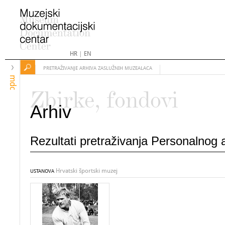
HR
|
EN
PRETRAŽIVANJE ARHIVA ZASLUŽNIH MUZEALACA
mdc
Zbirke, fondovi
Arhiv
Rezultati pretraživanja Personalnog
Hrvatski športski muzej
USTANOVA