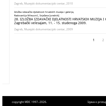
Zagreb, Muzejski dokumentacijski centar, 2010
Izložba izdavačke djelatnosti hrvatskih muzeja i galerija,
Radovanlija Mileusnić, Snježana [urednik]
28. IZLOŽBA IZDAVAČKE DJELATNOSTI HRVATSKIH MUZEJA I GALE
Zagrebački velesajam, 11. - 15. studenoga 2009.
Zagreb, Muzejski dokumentacijski centar, 2009
1
2
copyright MDC 1997.-2026.
Izjava o pristu