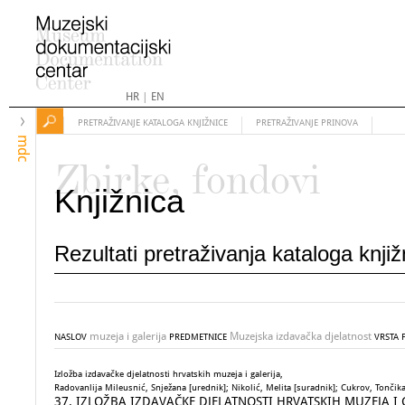
HR
|
EN
PRETRAŽIVANJE KATALOGA KNJIŽNICE
PRETRAŽIVANJE PRINOVA
mdc
Zbirke, fondovi
Knjižnica
Rezultati pretraživanja kataloga knji
muzeja i galerija
Muzejska izdavačka djelatnost
NASLOV
PREDMETNICE
VRSTA 
Izložba izdavačke djelatnosti hrvatskih muzeja i galerija,
Radovanlija Mileusnić, Snježana [urednik]; Nikolić, Melita [suradnik]; Cukrov, Tončik
37. IZLOŽBA IZDAVAČKE DJELATNOSTI HRVATSKIH MUZEJA I GALE