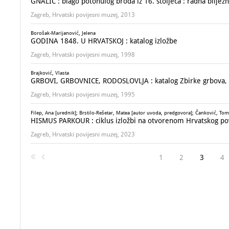
GNALIĆ : blago potonulog broda iz 16. stoljeća : radna bilježn
Zagreb, Hrvatski povijesni muzej, 2013
Borošak-Marijanović, Jelena
GODINA 1848. U HRVATSKOJ : katalog izložbe
Zagreb, Hrvatski povijesni muzej, 1998
Brajković, Vlasta
GRBOVI, GRBOVNICE, RODOSLOVLJA : katalog Zbirke grbova, g
Zagreb, Hrvatski povijesni muzej, 1995
Filep, Ana [urednik]; Brstilo-Rešetar, Matea [autor uvoda, predgovora]; Čanković, Tomi
HISMUS PARKOUR : ciklus izložbi na otvorenom Hrvatskog po
Zagreb, Hrvatski povijesni muzej, 2023
1
2
3
4