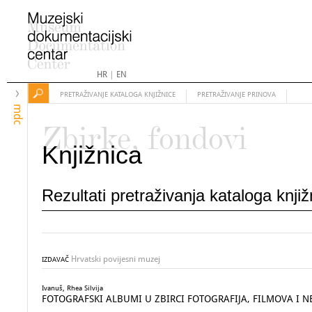
HR
|
EN
PRETRAŽIVANJE KATALOGA KNJIŽNICE
PRETRAŽIVANJE PRINOVA
mdc
Zbirke, fondovi
Knjižnica
Rezultati pretraživanja kataloga knji
Hrvatski povijesni muzej
IZDAVAČ
Ivanuš, Rhea Silvija
FOTOGRAFSKI ALBUMI U ZBIRCI FOTOGRAFIJA, FILMOVA I 