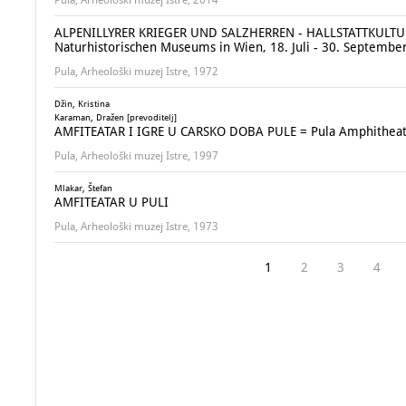
Pula, Arheološki muzej Istre, 2014
ALPENILLYRER KRIEGER UND SALZHERREN - HALLSTATTKULTUR 
Naturhistorischen Museums in Wien, 18. Juli - 30. Septembe
Pula, Arheološki muzej Istre, 1972
Džin, Kristina
Karaman, Dražen [prevoditelj]
AMFITEATAR I IGRE U CARSKO DOBA PULE = Pula Amphitheatr
Pula, Arheološki muzej Istre, 1997
Mlakar, Štefan
AMFITEATAR U PULI
Pula, Arheološki muzej Istre, 1973
1
2
3
4