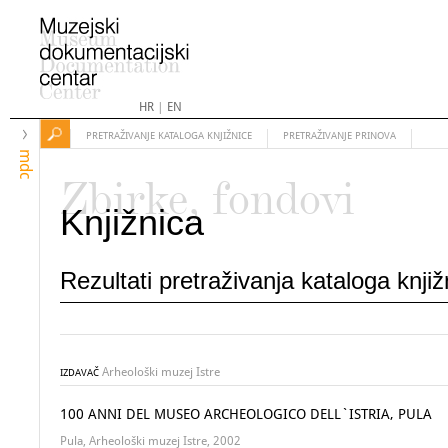
HR
|
EN
PRETRAŽIVANJE KATALOGA KNJIŽNICE
PRETRAŽIVANJE PRINOVA
mdc
Zbirke, fondovi
Knjižnica
Rezultati pretraživanja kataloga knji
Arheološki muzej Istre
IZDAVAČ
100 ANNI DEL MUSEO ARCHEOLOGICO DELL`ISTRIA, PULA
Pula, Arheološki muzej Istre, 2002