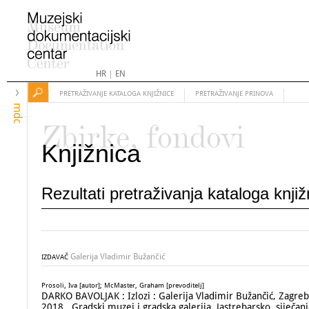
HR
|
EN
PRETRAŽIVANJE KATALOGA KNJIŽNICE
PRETRAŽIVANJE PRINOVA
mdc
Zbirke, fondovi
Knjižnica
Rezultati pretraživanja kataloga knji
Galerija Vladimir Bužančić
IZDAVAČ
Prosoli, Iva [autor]; McMaster, Graham [prevoditelj]
DARKO BAVOLJAK : Izlozi : Galerija Vladimir Bužančić, Zagreb, 
2018., Gradski muzej i gradska galerija, Jastrebarsko, siječanj