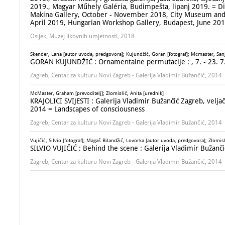
2019., Magyar Műhely Galéria, Budimpešta, lipanj 2019. = Di
Makina Gallery, October - November 2018, City Museum and C
April 2019, Hungarian Workshop Gallery, Budapest, June 20
Osijek, Muzej likovnih umjetnosti, 2018
Skender, Lana [autor uvoda, predgovora]; Kujundžić, Goran [fotograf]; Mcmaster, Sanj
GORAN KUJUNDŽIĆ : Ornamentalne permutacije :
, 7. - 23.
Zagreb, Centar za kulturu Novi Zagreb - Galerija Vladimir Bužančić, 2014
McMaster, Graham [prevoditelj]; Zlomislić, Anita [urednik]
KRAJOLICI SVIJESTI : Galerija Vladimir Bužančić Zagreb, veljač
2014 = Landscapes of consciousness
Zagreb, Centar za kulturu Novi Zagreb - Galerija Vladimir Bužančić, 2014
Vujičić, Silvio [fotograf]; Magaš Bilandžić, Lovorka [autor uvoda, predgovora]; Zlomislić
SILVIO VUJIČIĆ : Behind the scene : Galerija Vladimir Bužančić
Zagreb, Centar za kulturu Novi Zagreb - Galerija Vladimir Bužančić, 2014