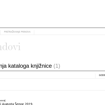
PRETRAŽIVANJE PRINOVA
ndovi
anja kataloga knjižnice
(1)
GODI
ovora]
i Augusta Šenoe 2019.