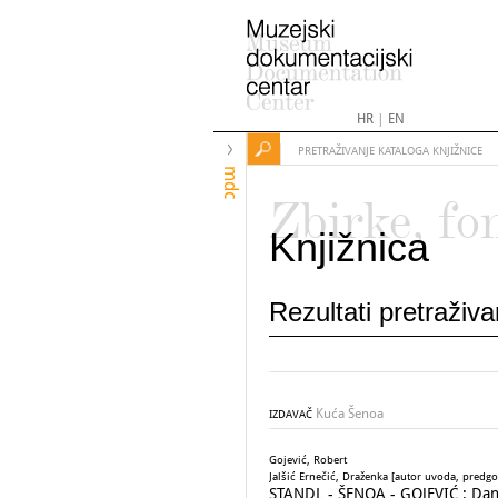
HR
|
EN
PRETRAŽIVANJE KATALOGA KNJIŽNICE
mdc
Zbirke, fo
Knjižnica
Rezultati pretraživ
Kuća Šenoa
IZDAVAČ
Gojević, Robert
Jalšić Ernečić, Draženka [autor uvoda, predg
STANDL - ŠENOA - GOJEVIĆ : Dan