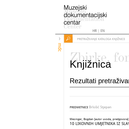
HR
|
EN
PRETRAŽIVANJE KATALOGA KNJIŽNICE
mdc
Zbirke, fo
Knjižnica
Rezultati pretraživ
Brlošić Stjepan
PREDMETNICE
Mesinger, Bogdan [autor uvoda, predgovora]
10 LIKOVNIH UMJETNIKA IZ SLAVON