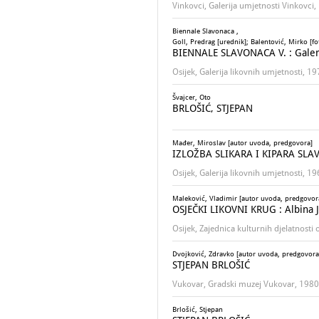
Vinkovci, Galerija umjetnosti Vinkovci
Biennale Slavonaca ,
Goll, Predrag [urednik]; Balentović, Mirko [fo
BIENNALE SLAVONACA V. : Galerij
Osijek, Galerija likovnih umjetnosti, 1
Švajcer, Oto
BRLOŠIĆ, STJEPAN
Mađer, Miroslav [autor uvoda, predgovora]
IZLOŽBA SLIKARA I KIPARA SLAVO
Osijek, Galerija likovnih umjetnosti, 1
Maleković, Vladimir [autor uvoda, predgovora]
OSJEČKI LIKOVNI KRUG : Albina Ja
Osijek, Zajednica kulturnih djelatnosti
Dvojković, Zdravko [autor uvoda, predgovora
STJEPAN BRLOŠIĆ
Vukovar, Gradski muzej Vukovar, 1980
Brlošić, Stjepan