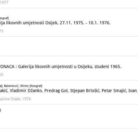
, 1977
tograf]
a likovnih umjetnosti Osijek, 27.11. 1975. - 10.1. 1976.
975
NACA : Galerija likovnih umjetnosti u Osijeku, studeni 1965.
965
; Balentović, Mirko [fotograf]
kić, Vladimir Džanko, Predrag Gol, Stjepan Brlošić, Petar Smajić, Ivan J
 općine Osijek, 1974
]