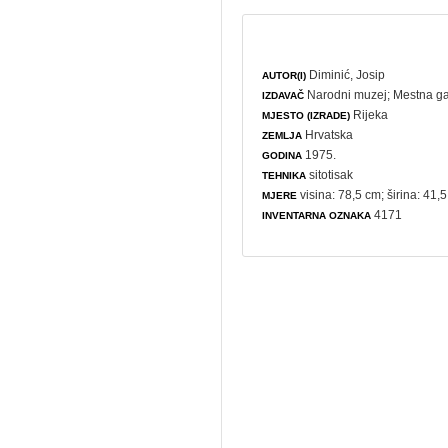
Diminić, Josip
AUTOR(I)
Narodni muzej
;
Mestna ga
IZDAVAČ
Rijeka
MJESTO (IZRADE)
Hrvatska
ZEMLJA
1975.
GODINA
sitotisak
TEHNIKA
visina: 78,5 cm; širina: 41,
MJERE
4171
INVENTARNA OZNAKA