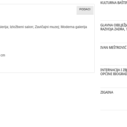
KULTURNA BAŠTI
PODACI
GLAVNA OBILJEŽ
lerija
;
Izložbeni salon
;
Zavičajni muzej
;
Moderna galerija
RAZVOJA ZADRA, 
IVAN MEŠTROVIĆ
5 cm
INTERNACIJA I Z
OPĆINE BIOGRA
ZIGAINA