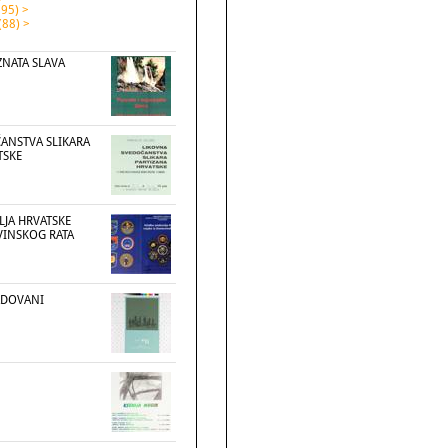
195) >
(88) >
ZNATA SLAVA
ANSTVA SLIKARA
TSKE
LJA HRVATSKE
VINSKOG RATA
ADOVANI