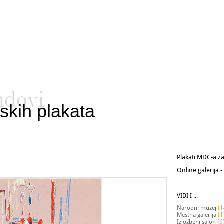
ndovi
skih plakata
Plakati MDC-a 
Online galerija -
VIDI I ...
Narodni muzej
(1
Mestna galerija
(1
Izložbeni salon
(6