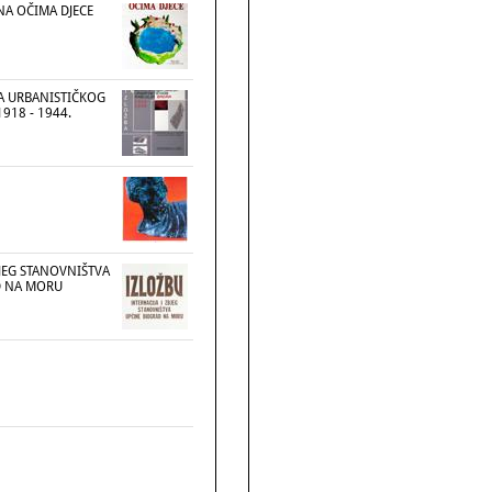
NA OČIMA DJECE
JA URBANISTIČKOG
1918 - 1944.
BJEG STANOVNIŠTVA
D NA MORU