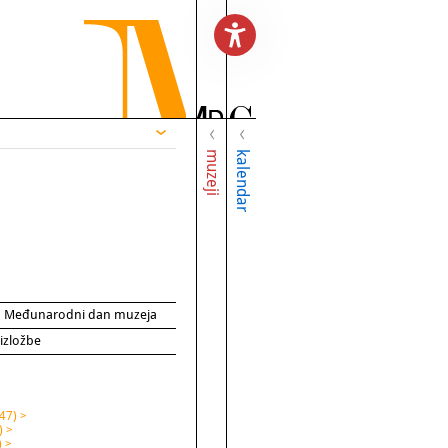
muzeji
kalendar
za Međunarodni dan muzeja
 izložbe
47) >
) >
) >