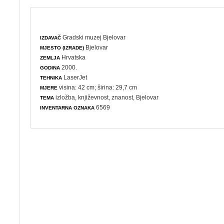
Gradski muzej Bjelovar
IZDAVAČ
Bjelovar
MJESTO (IZRADE)
Hrvatska
ZEMLJA
2000.
GODINA
LaserJet
TEHNIKA
visina: 42 cm; širina: 29,7 cm
MJERE
izložba
,
književnost
,
znanost
, Bjelovar
TEMA
6569
INVENTARNA OZNAKA