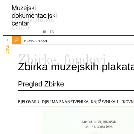
HR
|
EN
PRONAĐI PLAKAT
mdc
Zbirke, fondovi
Zbirka muzejskih plakat
Pregled Zbirke
BJELOVAR U DJELIMA ZNANSTVENIKA, KNJIŽEVNIKA I LIKOV