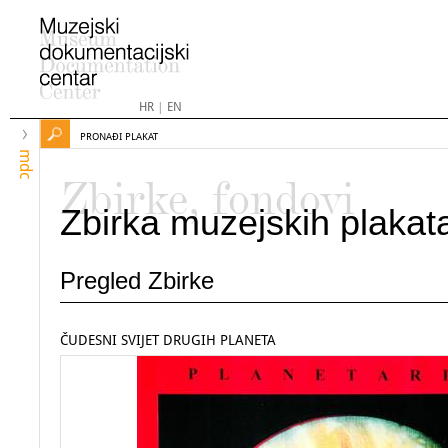
HR
|
EN
PRONAĐI PLAKAT
mdc
Zbirke, fondovi
Zbirka muzejskih plakat
Pregled Zbirke
ČUDESNI SVIJET DRUGIH PLANETA