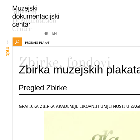
HR
|
EN
PRONAĐI PLAKAT
mdc
Zbirke, fondovi
Zbirka muzejskih plakat
Pregled Zbirke
GRAFIČKA ZBIRKA AKADEMIJE LIKOVNIH UMJETNOSTI U ZA