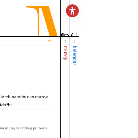
muzeji
kalendar
za Međunarodni dan muzeja
 izložbe
sni muzej Hrvatskog primorja