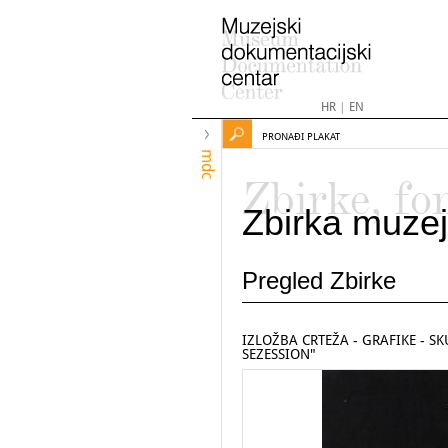
HR
|
EN
PRONAĐI PLAKAT
mdc
Zbirke, fo
Zbirka muzej
Pregled Zbirke
IZLOŽBA CRTEŽA - GRAFIKE - 
SEZESSION"