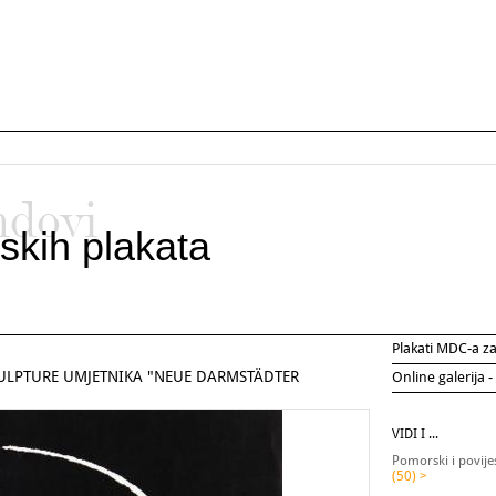
ndovi
skih plakata
Plakati MDC-a 
SKULPTURE UMJETNIKA "NEUE DARMSTÄDTER
Online galerija -
VIDI I ...
Pomorski i povije
(50) >