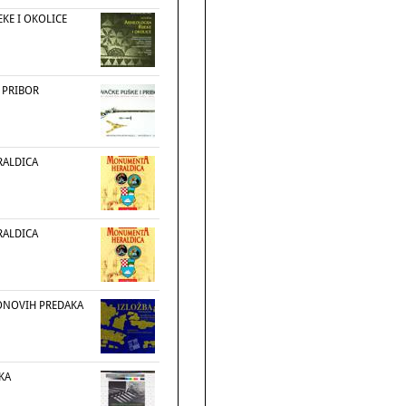
EKE I OKOLICE
 PRIBOR
ALDICA
ALDICA
ONOVIH PREDAKA
IKA