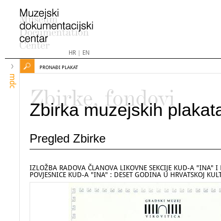
HR
|
EN
PRONAĐI PLAKAT
mdc
Zbirke, fondovi
Zbirka muzejskih plakat
Pregled Zbirke
IZLOŽBA RADOVA ČLANOVA LIKOVNE SEKCIJE KUD-A "INA" I 
POVJESNICE KUD-A "INA" : DESET GODINA U HRVATSKOJ KUL