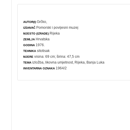
Grčko,
AUTOR(I)
Pomorski i povijesni muzej
IZDAVAČ
Rijeka
MJESTO (IZRADE)
Hrvatska
ZEMLJA
1976.
GODINA
sitotisak
TEHNIKA
visina: 69 cm; širina: 47,5 cm
MJERE
izložba
,
likovna umjetnost
, Rijeka, Banja Luka
TEMA
1964/2
INVENTARNA OZNAKA