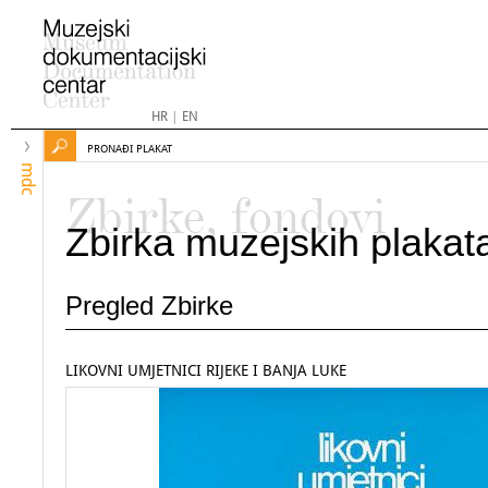
HR
|
EN
PRONAĐI PLAKAT
mdc
Zbirke, fondovi
Zbirka muzejskih plakat
Pregled Zbirke
LIKOVNI UMJETNICI RIJEKE I BANJA LUKE