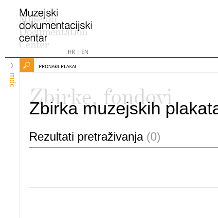
HR
|
EN
PRONAĐI PLAKAT
mdc
Zbirke, fondovi
Zbirka muzejskih plakat
Rezultati pretraživanja
(0)