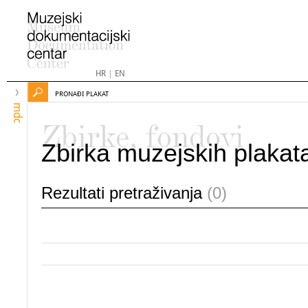
HR
|
EN
PRONAĐI PLAKAT
mdc
Zbirke, fondovi
Zbirka muzejskih plakat
Rezultati pretraživanja
(0)