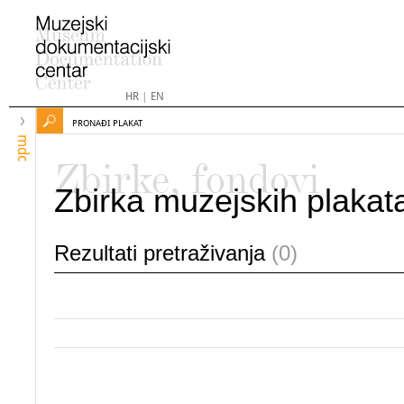
HR
|
EN
PRONAĐI PLAKAT
mdc
Zbirke, fondovi
Zbirka muzejskih plakat
Rezultati pretraživanja
(0)