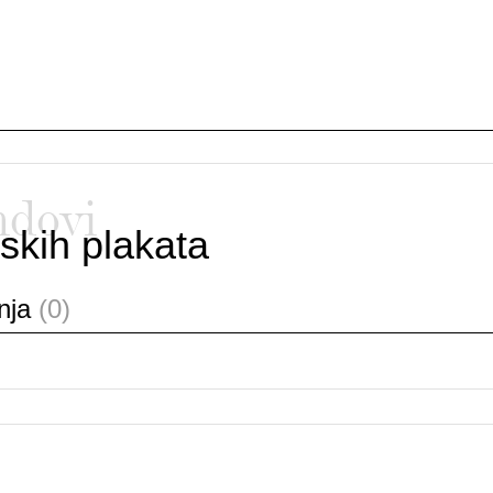
ndovi
skih plakata
anja
(0)