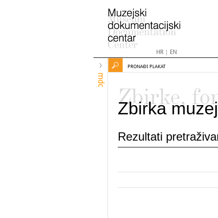
HR
|
EN
PRONAĐI PLAKAT
mdc
Zbirke, fo
Zbirka muzej
Rezultati pretraživ