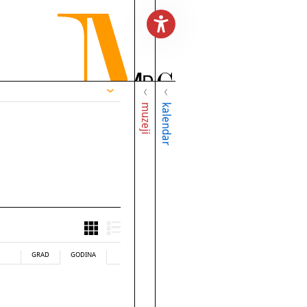
muzeji
kalendar
GRAD
GODINA