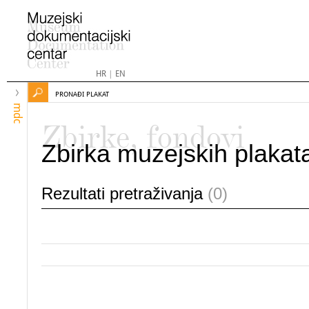
HR
|
EN
PRONAĐI PLAKAT
mdc
Zbirke, fondovi
Zbirka muzejskih plakat
Rezultati pretraživanja
(0)