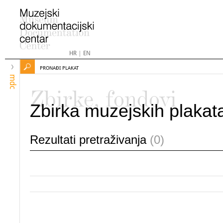
HR
|
EN
PRONAĐI PLAKAT
mdc
Zbirke, fondovi
Zbirka muzejskih plakat
Rezultati pretraživanja
(0)