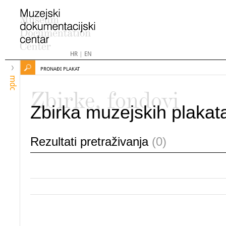
HR
|
EN
PRONAĐI PLAKAT
mdc
Zbirke, fondovi
Zbirka muzejskih plakat
Rezultati pretraživanja
(0)