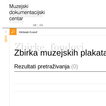
HR
|
EN
PRONAĐI PLAKAT
mdc
Zbirke, fondovi
Zbirka muzejskih plakat
Rezultati pretraživanja
(0)