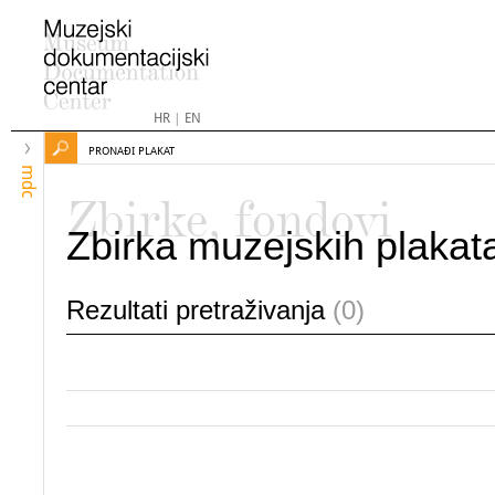
HR
|
EN
PRONAĐI PLAKAT
mdc
Zbirke, fondovi
Zbirka muzejskih plakat
Rezultati pretraživanja
(0)