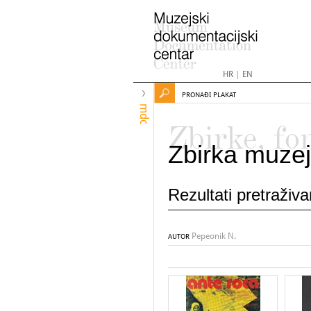
HR
|
EN
PRONAĐI PLAKAT
mdc
Zbirke, fo
Zbirka muzej
Rezultati pretraživ
Pepeonik N.
AUTOR