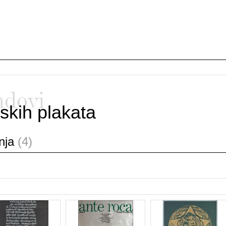
ndovi
skih plakata
anja
(4)