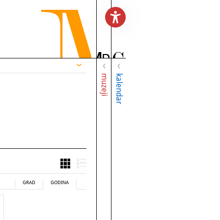
muzeji
kalendar
GRAD
GODINA