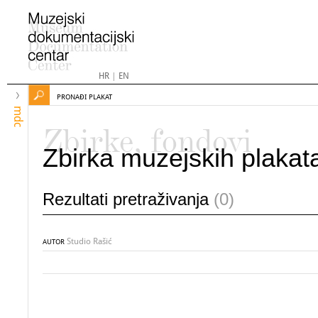
HR
|
EN
PRONAĐI PLAKAT
mdc
Zbirke, fondovi
Zbirka muzejskih plakat
Rezultati pretraživanja
(0)
Studio Rašić
AUTOR