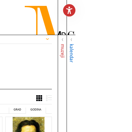
muzeji
kalendar
GRAD
GODINA