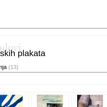
ndovi
skih plakata
anja
(13)