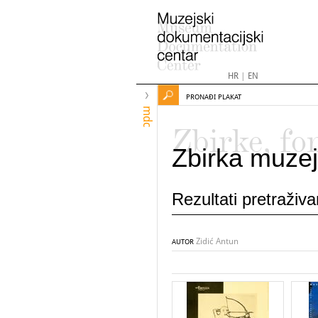
HR
|
EN
PRONAĐI PLAKAT
mdc
Zbirke, fo
Zbirka muzej
Rezultati pretraživ
Zidić Antun
AUTOR