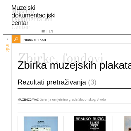
HR
|
EN
PRONAĐI PLAKAT
mdc
Zbirke, fondovi
Zbirka muzejskih plakat
Rezultati pretraživanja
(3)
Galerija umjetnina grada Slavonskog Broda
MUZEJ/IZDAVAČ