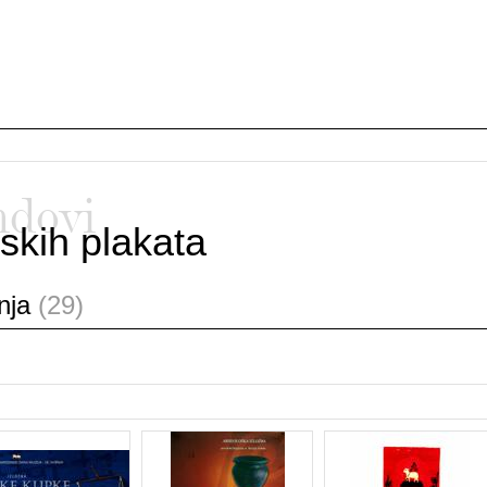
ndovi
skih plakata
anja
(29)