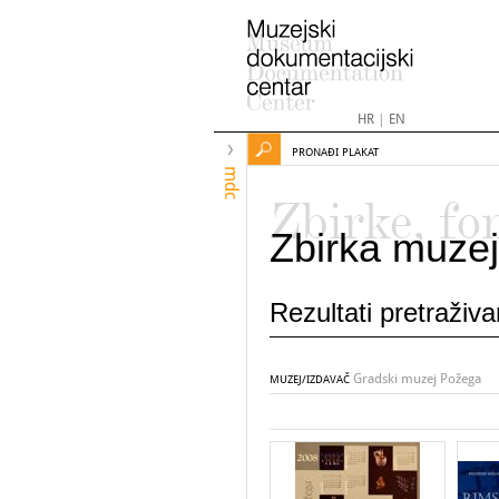
HR
|
EN
PRONAĐI PLAKAT
mdc
Zbirke, fo
Zbirka muzej
Rezultati pretraživ
Gradski muzej Požega
MUZEJ/IZDAVAČ