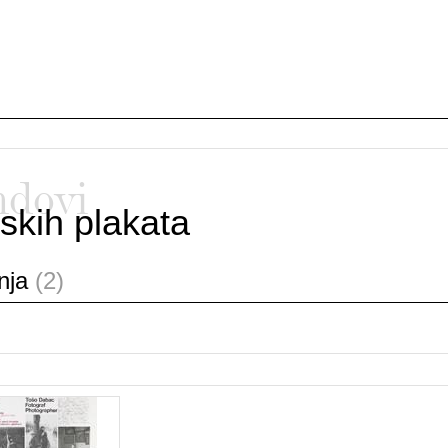
ndovi
skih plakata
anja
(2)