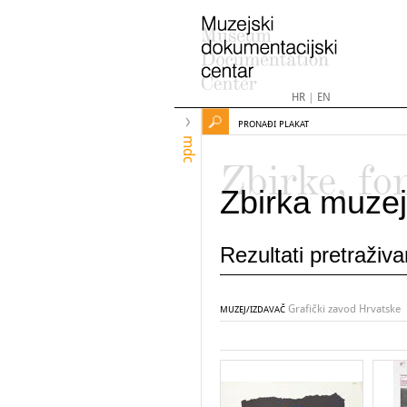
HR
|
EN
PRONAĐI PLAKAT
mdc
Zbirke, fo
Zbirka muzej
Rezultati pretraživ
Grafički zavod Hrvatske
MUZEJ/IZDAVAČ