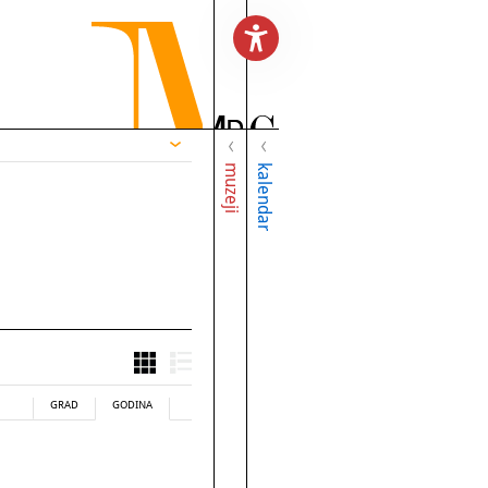
muzeji
kalendar
GRAD
GODINA