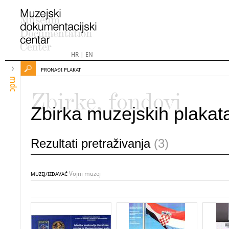
HR
|
EN
PRONAĐI PLAKAT
mdc
Zbirke, fondovi
Zbirka muzejskih plakat
Rezultati pretraživanja
(3)
Vojni muzej
MUZEJ/IZDAVAČ