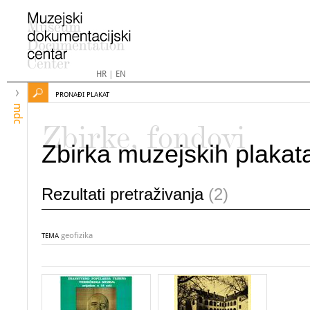
HR
|
EN
PRONAĐI PLAKAT
mdc
Zbirke, fondovi
Zbirka muzejskih plakat
Rezultati pretraživanja
(2)
geofizika
TEMA