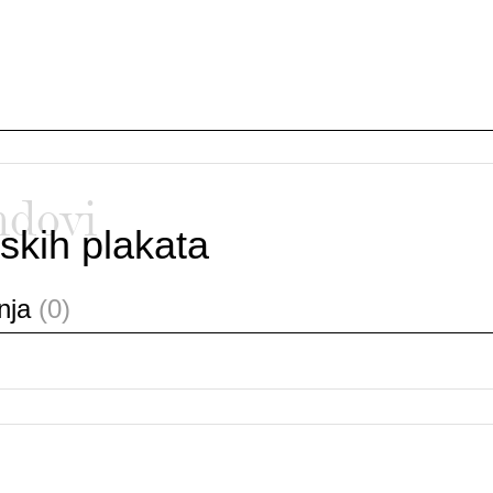
ndovi
skih plakata
anja
(0)