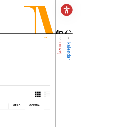
muzeji
kalendar
GRAD
GODINA