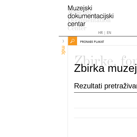
HR
|
EN
PRONAĐI PLAKAT
mdc
Zbirke, fo
Zbirka muzej
Rezultati pretraživ