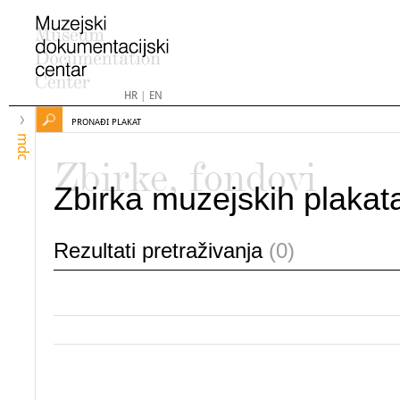
HR
|
EN
PRONAĐI PLAKAT
mdc
Zbirke, fondovi
Zbirka muzejskih plakat
Rezultati pretraživanja
(0)