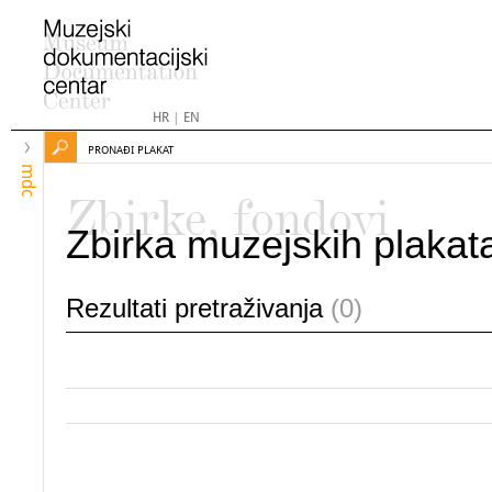
HR
|
EN
PRONAĐI PLAKAT
mdc
Zbirke, fondovi
Zbirka muzejskih plakat
Rezultati pretraživanja
(0)